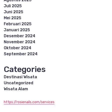
Juli 2025
Juni 2025
Mei 2025
Februari 2025
Januari 2025
Desember 2024
November 2024
Oktober 2024
September 2024
Categories
Destinasi Wisata
Uncategorized
Wisata Alam
https://rosienails.com/services