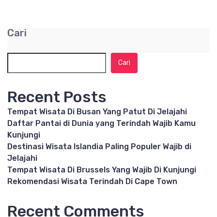
Cari
Cari
Recent Posts
Tempat Wisata Di Busan Yang Patut Di Jelajahi
Daftar Pantai di Dunia yang Terindah Wajib Kamu
Kunjungi
Destinasi Wisata Islandia Paling Populer Wajib di
Jelajahi
Tempat Wisata Di Brussels Yang Wajib Di Kunjungi
Rekomendasi Wisata Terindah Di Cape Town
Recent Comments