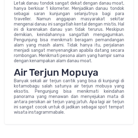
Letak danau tondok sangat dekat dengan danau moat,
hanya berkisar 1 kilometer. Menjadikan danau tondok
sebagai saran kunjungan selanjutnya bagi para
traveller. Namun anggapan masyarakat sekitar
mengenai danau ini sangatlah kental dengan mistis. Hal
ini di karenakan danau yan tidak terurus. Meskipun
demikian, keindahannya sangatlah mengagumkan.
Pengunjung bisa menikmati beragam pemandangan
alam yang masih alami. Tidak hanya itu, perjalanan
menjadi sangat menyenangkan apabila datang secara
rombongan. Menikmati pesona alam yang hampir sama
dengan kenampakan alam danau moat.
Air Terjun Mopuya
Banyak sekali air terjun cantik yang bisa di kunjungi di
kotamobagu salah satunya air terjun mobuya yang
eksotis. Pengunjung bisa menikmati keindahan
panorama yang menawan dan menyejukan mata di
antara persikan air terjun yang jatuh. Apa lagi air terjun
ini sangat cocok untuk di jadikan sebagai spot tempat
wisata instagrammabale.