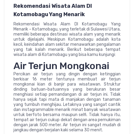
Rekomendasi Wisata Alam DI
Kotamobagu Yang Menarik
Rekomendasi Wisata Alam DI Kotamobagu Yang
Menarik – Kotamobagu, yang terletak di Sulawesi Utara,
memiliki beberapa destinasi wisata alam yang menarik
untuk dijelajahi. Meskipun Kotamobagu adalah kota
kecil, keindahan alam sekitar menawarkan pengalaman
yang tak kalah menarik. Berikut beberapa tempat
wisata alam di Kotamobagu yang bisa kamu kunjungi:
Air Terjun Mongkonai
Percikan air terjun yang dingin dengan ketinggian
berkisar 16 meter tentunya membuat air terjun
mongkonai kian di banjir para wisatawan. Struktur
dinding batuan-batuannya yang berukuran besar
menghiasi setiap pemandangan di air terjun ini. Tidak
hanya sejuk tapi mata di manjakan dengan tanaman
yang tumbuh menghijau. Letaknya yang sangat cantik
dan instagrammable menarik minat banyak wisatawan
untuk berfoto bersama maupun selfi. Tidak hanya itu,
tempat air terjun cukup dekat dengan area pemukiman
dengan jarak 500 meter. Air terjun ini sangat mudah di
jangkau dengan berjalan kaki selama 30 menit.