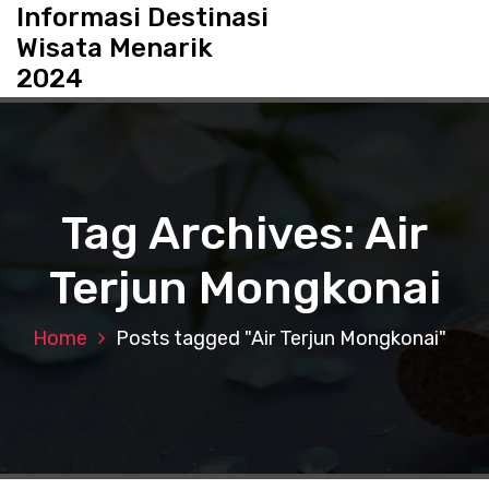
S
Informasi Destinasi
k
Wisata Menarik
i
2024
p
t
o
c
o
n
Tag Archives: Air
t
e
Terjun Mongkonai
n
t
Home
Posts tagged "Air Terjun Mongkonai"