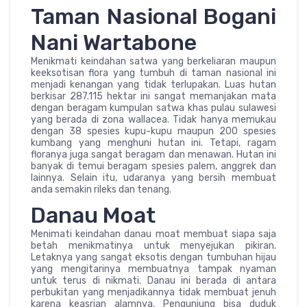
Taman Nasional Bogani
Nani Wartabone
Menikmati keindahan satwa yang berkeliaran maupun
keeksotisan flora yang tumbuh di taman nasional ini
menjadi kenangan yang tidak terlupakan. Luas hutan
berkisar 287.115 hektar ini sangat memanjakan mata
dengan beragam kumpulan satwa khas pulau sulawesi
yang berada di zona wallacea. Tidak hanya memukau
dengan 38 spesies kupu-kupu maupun 200 spesies
kumbang yang menghuni hutan ini. Tetapi, ragam
floranya juga sangat beragam dan menawan. Hutan ini
banyak di temui beragam spesies palem, anggrek dan
lainnya. Selain itu, udaranya yang bersih membuat
anda semakin rileks dan tenang.
Danau Moat
Menimati keindahan danau moat membuat siapa saja
betah menikmatinya untuk menyejukan pikiran.
Letaknya yang sangat eksotis dengan tumbuhan hijau
yang mengitarinya membuatnya tampak nyaman
untuk terus di nikmati. Danau ini berada di antara
perbukitan yang menjadikannya tidak membuat jenuh
karena keasrian alamnya. Pengunjung bisa duduk