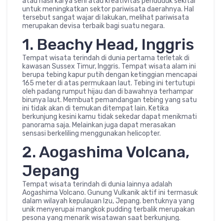
atau hasil karya seni atau kreativitas penduduk sekitar
untuk meningkatkan sektor pariwisata daerahnya. Hal
tersebut sangat wajar di lakukan, melihat pariwisata
merupakan devisa terbaik bagi suatu negara.
1. Beachy Head, Inggris
Tempat wisata terindah di dunia pertama terletak di
kawasan Sussex Timur, Inggris. Tempat wisata alam ini
berupa tebing kapur putih dengan ketinggian mencapai
165 meter di atas permukaan laut. Tebing ini tertutupi
oleh padang rumput hijau dan di bawahnya terhampar
birunya laut. Membuat pemandangan tebing yang satu
ini tidak akan di temukan ditempat lain. Ketika
berkunjung kesini kamu tidak sekedar dapat menikmati
panorama saja. Melainkan juga dapat merasakan
sensasi berkeliling menggunakan helicopter.
2. Aogashima Volcana,
Jepang
Tempat wisata terindah di dunia lainnya adalah
Aogashima Volcano. Gunung Vulkanik aktif ini termasuk
dalam wilayah kepulauan Izu, Jepang. bentuknya yang
unik menyerupai mangkok pudding terbalik merupakan
pesona yang menarik wisatawan saat berkunjung.