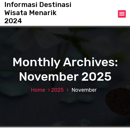
S
Informasi Destinasi
k
Wisata Menarik
i
2024
p
t
o
c
o
n
Monthly Archives:
t
e
November 2025
n
t
Home
2025
November