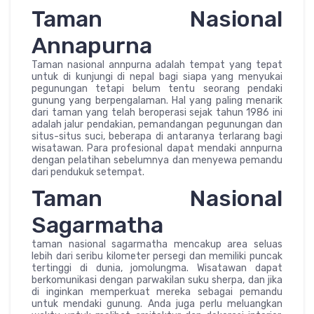
Taman Nasional
Annapurna
Taman nasional annpurna adalah tempat yang tepat
untuk di kunjungi di nepal bagi siapa yang menyukai
pegunungan tetapi belum tentu seorang pendaki
gunung yang berpengalaman. Hal yang paling menarik
dari taman yang telah beroperasi sejak tahun 1986 ini
adalah jalur pendakian, pemandangan pegunungan dan
situs-situs suci, beberapa di antaranya terlarang bagi
wisatawan. Para profesional dapat mendaki annpurna
dengan pelatihan sebelumnya dan menyewa pemandu
dari pendukuk setempat.
Taman Nasional
Sagarmatha
taman nasional sagarmatha mencakup area seluas
lebih dari seribu kilometer persegi dan memiliki puncak
tertinggi di dunia, jomolungma. Wisatawan dapat
berkomunikasi dengan parwakilan suku sherpa, dan jika
di inginkan memperkuat mereka sebagai pemandu
untuk mendaki gunung. Anda juga perlu meluangkan