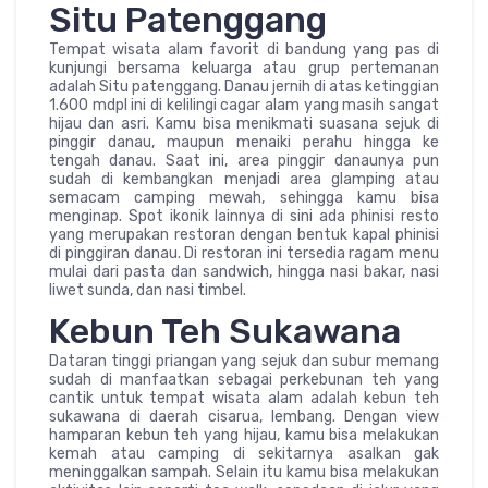
Situ Patenggang
Tempat wisata alam favorit di bandung yang pas di
kunjungi bersama keluarga atau grup pertemanan
adalah Situ patenggang. Danau jernih di atas ketinggian
1.600 mdpl ini di kelilingi cagar alam yang masih sangat
hijau dan asri. Kamu bisa menikmati suasana sejuk di
pinggir danau, maupun menaiki perahu hingga ke
tengah danau. Saat ini, area pinggir danaunya pun
sudah di kembangkan menjadi area glamping atau
semacam camping mewah, sehingga kamu bisa
menginap. Spot ikonik lainnya di sini ada phinisi resto
yang merupakan restoran dengan bentuk kapal phinisi
di pinggiran danau. Di restoran ini tersedia ragam menu
mulai dari pasta dan sandwich, hingga nasi bakar, nasi
liwet sunda, dan nasi timbel.
Kebun Teh Sukawana
Dataran tinggi priangan yang sejuk dan subur memang
sudah di manfaatkan sebagai perkebunan teh yang
cantik untuk tempat wisata alam adalah kebun teh
sukawana di daerah cisarua, lembang. Dengan view
hamparan kebun teh yang hijau, kamu bisa melakukan
kemah atau camping di sekitarnya asalkan gak
meninggalkan sampah. Selain itu kamu bisa melakukan