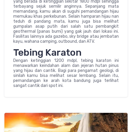
yang berada di ketinggian sekitar 1800 mdpl sehingga
terbayang sejuk semilir anginnya. Sepanjang mata
memandang, kamu akan di suguhi pemandangan hijau
memukau khas perkebunan. Selain hamparan hijau nan
teduh di pandang mata, kamu juga bisa melihat
gumpalan asap putih dari salah satu pembangkit
geothermal (panas bumi) yang gak jauh dari lokasi ini.
Fasilitas lainnya ada gazebo, sky bridge atau jembatan
kayu, wahana camping, outbound, dan ATV.
Tebing Karaton
Dengan ketinggian 1200 mdpl, tebing karaton ini
menawarkan keindahan alam dan jejeran hutan pinus
yang hijau dan cantik. Bagi para pengamat geologi, di
sinilah kamu bisa melihat sesar lembang. Selain itu,
pemandangan ke arah kota bandung juga terlihat
sangat cantik dari spot ini.