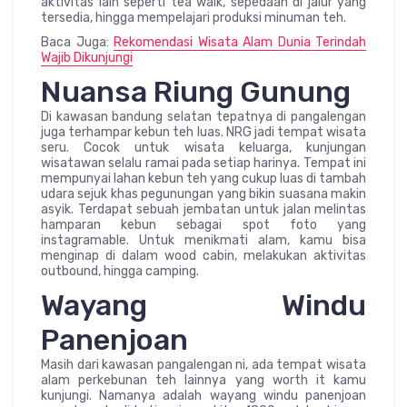
aktivitas lain seperti tea walk, sepedaan di jalur yang
tersedia, hingga mempelajari produksi minuman teh.
Baca Juga:
Rekomendasi Wisata Alam Dunia Terindah
Wajib Dikunjungi
Nuansa Riung Gunung
Di kawasan bandung selatan tepatnya di pangalengan
juga terhampar kebun teh luas. NRG jadi tempat wisata
seru. Cocok untuk wisata keluarga, kunjungan
wisatawan selalu ramai pada setiap harinya. Tempat ini
mempunyai lahan kebun teh yang cukup luas di tambah
udara sejuk khas pegunungan yang bikin suasana makin
asyik. Terdapat sebuah jembatan untuk jalan melintas
hamparan kebun sebagai spot foto yang
instagramable. Untuk menikmati alam, kamu bisa
menginap di dalam wood cabin, melakukan aktivitas
outbound, hingga camping.
Wayang Windu
Panenjoan
Masih dari kawasan pangalengan ni, ada tempat wisata
alam perkebunan teh lainnya yang worth it kamu
kunjungi. Namanya adalah wayang windu panenjoan