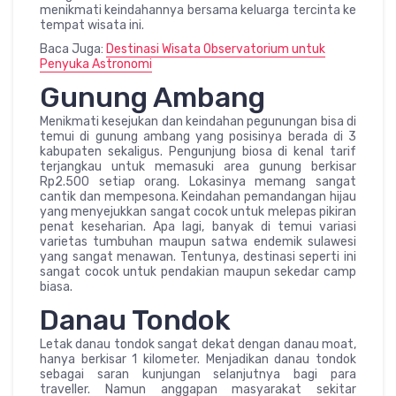
menikmati keindahannya bersama keluarga tercinta ke
tempat wisata ini.
Baca Juga:
Destinasi Wisata Observatorium untuk
Penyuka Astronomi
Gunung Ambang
Menikmati kesejukan dan keindahan pegunungan bisa di
temui di gunung ambang yang posisinya berada di 3
kabupaten sekaligus. Pengunjung biosa di kenal tarif
terjangkau untuk memasuki area gunung berkisar
Rp2.500 setiap orang. Lokasinya memang sangat
cantik dan mempesona. Keindahan pemandangan hijau
yang menyejukkan sangat cocok untuk melepas pikiran
penat keseharian. Apa lagi, banyak di temui variasi
varietas tumbuhan maupun satwa endemik sulawesi
yang sangat menawan. Tentunya, destinasi seperti ini
sangat cocok untuk pendakian maupun sekedar camp
biasa.
Danau Tondok
Letak danau tondok sangat dekat dengan danau moat,
hanya berkisar 1 kilometer. Menjadikan danau tondok
sebagai saran kunjungan selanjutnya bagi para
traveller. Namun anggapan masyarakat sekitar