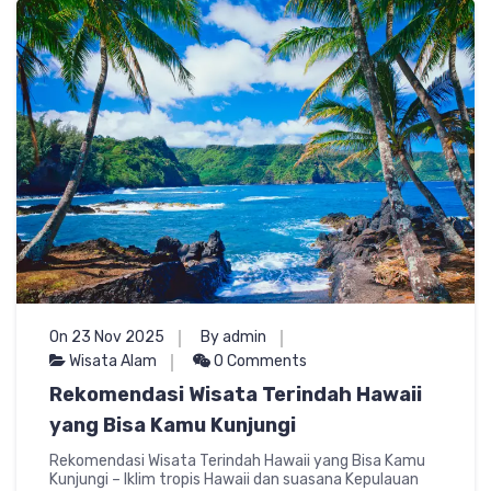
On 23 Nov 2025
By admin
Wisata Alam
0 Comments
Rekomendasi Wisata Terindah Hawaii
yang Bisa Kamu Kunjungi
Rekomendasi Wisata Terindah Hawaii yang Bisa Kamu
Kunjungi – Iklim tropis Hawaii dan suasana Kepulauan