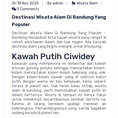
On 18 Nov 2025
By admin
Wisata Alam
0 Comments
Destinasi Wisata Alam Di Bandung Yang
Populer
Destinasi Wisata Alam Di Bandung Yang Populer –
Bandung merupakan kota tujuan wisata yang sangat di
minati wisatawan dalam dan luar negeri. Ada banyakl
destinasi alam yang begitu menarik untuk di kunjungi.
Kawah Putih Ciwidey
Kawasan yang mempesona ini terbentuk dari kawah
letusan gunung patuha sehingga menciptakan kolam-
kolam menciptakan kolam-kolam belerang yang unik.
Dengan kolam-kolam kawah yang di selimuti kabut
putih dengan warna air biru kehijauan, kamu seperti
serasa di planet lain. Gak heran kalau setiap wisata
alam di bandung, pasti memasukkan kawah putih ini
dalam daftarnya. Wisata di tempat ini hanya fokus
untuk menikmati kecantikannya sembari berfoto ria.
Karena di larang beredam apalagi menelan air
belerangnya. Pemandangannya yang cantik bagaikan
sedang berada di planet lain.