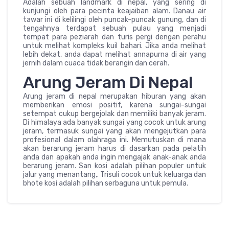
Adalah sebuah landmark di nepal, yang sering di
kunjungi oleh para pecinta keajaiban alam. Danau air
tawar ini di kelilingi oleh puncak-puncak gunung, dan di
tengahnya terdapat sebuah pulau yang menjadi
tempat para peziarah dan turis pergi dengan perahu
untuk melihat kompleks kuil bahari. Jika anda melihat
lebih dekat, anda dapat melihat annapurna di air yang
jernih dalam cuaca tidak berangin dan cerah.
Arung Jeram Di Nepal
Arung jeram di nepal merupakan hiburan yang akan
memberikan emosi positif, karena sungai-sungai
setempat cukup bergejolak dan memiliki banyak jeram.
Di himalaya ada banyak sungai yang cocok untuk arung
jeram, termasuk sungai yang akan mengejutkan para
profesional dalam olahraga ini. Memutuskan di mana
akan berarung jeram harus di dasarkan pada pelatih
anda dan apakah anda ingin mengajak anak-anak anda
berarung jeram. San kosi adalah pilihan populer untuk
jalur yang menantang,. Trisuli cocok untuk keluarga dan
bhote kosi adalah pilihan serbaguna untuk pemula.