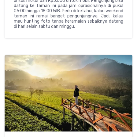
untuk motor dan Rp5.000 untuk mobil. Pengunjung bisa
datang ke taman ini pada jam oprasionalnya di pukul
06:00 hingga 18:00 WIB. Perlu di ketahui, kalau weekend
taman ini ramai banget pengunjungnya. Jadi, kalau
mau hunting foto tanpa keramaian sebaiknya datang
di hari selain sabtu dan minggu.