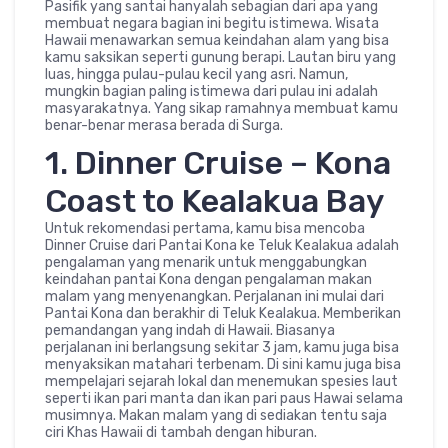
Pasifik yang santai hanyalah sebagian dari apa yang
membuat negara bagian ini begitu istimewa. Wisata
Hawaii menawarkan semua keindahan alam yang bisa
kamu saksikan seperti gunung berapi. Lautan biru yang
luas, hingga pulau-pulau kecil yang asri. Namun,
mungkin bagian paling istimewa dari pulau ini adalah
masyarakatnya. Yang sikap ramahnya membuat kamu
benar-benar merasa berada di Surga.
1. Dinner Cruise – Kona
Coast to Kealakua Bay
Untuk rekomendasi pertama, kamu bisa mencoba
Dinner Cruise dari Pantai Kona ke Teluk Kealakua adalah
pengalaman yang menarik untuk menggabungkan
keindahan pantai Kona dengan pengalaman makan
malam yang menyenangkan. Perjalanan ini mulai dari
Pantai Kona dan berakhir di Teluk Kealakua. Memberikan
pemandangan yang indah di Hawaii. Biasanya
perjalanan ini berlangsung sekitar 3 jam, kamu juga bisa
menyaksikan matahari terbenam. Di sini kamu juga bisa
mempelajari sejarah lokal dan menemukan spesies laut
seperti ikan pari manta dan ikan pari paus Hawai selama
musimnya. Makan malam yang di sediakan tentu saja
ciri Khas Hawaii di tambah dengan hiburan.