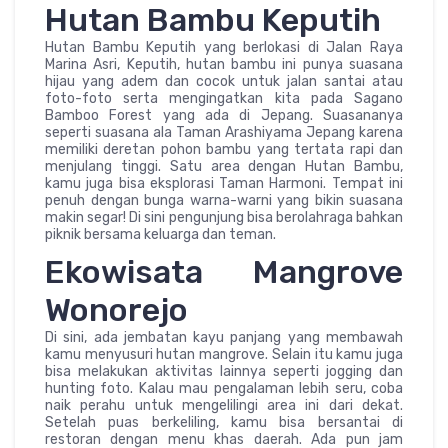
Hutan Bambu Keputih
Hutan Bambu Keputih yang berlokasi di Jalan Raya
Marina Asri, Keputih, hutan bambu ini punya suasana
hijau yang adem dan cocok untuk jalan santai atau
foto-foto serta mengingatkan kita pada Sagano
Bamboo Forest yang ada di Jepang. Suasananya
seperti suasana ala Taman Arashiyama Jepang karena
memiliki deretan pohon bambu yang tertata rapi dan
menjulang tinggi. Satu area dengan Hutan Bambu,
kamu juga bisa eksplorasi Taman Harmoni. Tempat ini
penuh dengan bunga warna-warni yang bikin suasana
makin segar! Di sini pengunjung bisa berolahraga bahkan
piknik bersama keluarga dan teman.
Ekowisata Mangrove
Wonorejo
Di sini, ada jembatan kayu panjang yang membawah
kamu menyusuri hutan mangrove. Selain itu kamu juga
bisa melakukan aktivitas lainnya seperti jogging dan
hunting foto. Kalau mau pengalaman lebih seru, coba
naik perahu untuk mengelilingi area ini dari dekat.
Setelah puas berkeliling, kamu bisa bersantai di
restoran dengan menu khas daerah. Ada pun jam