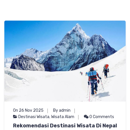
On 26 Nov 2025
By admin
Destinasi Wisata
,
Wisata Alam
0 Comments
Rekomendasi Destinasi Wisata Di Nepal