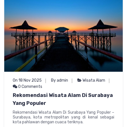
On 18 Nov 2025
By admin
Wisata Alam
0 Comments
Rekomendasi Wisata Alam Di Surabaya
Yang Populer
Rekomendasi Wisata Alam Di Surabaya Yang Populer –
Surabaya, kota metropolitan yang di kenal sebagai
kota pahlawan dengan cuaca teriknya.