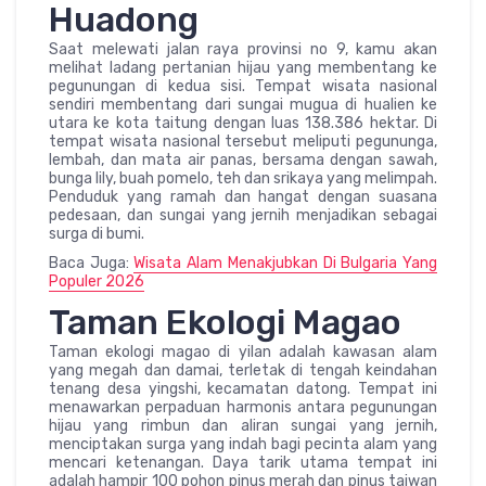
Huadong
Saat melewati jalan raya provinsi no 9, kamu akan
melihat ladang pertanian hijau yang membentang ke
pegunungan di kedua sisi. Tempat wisata nasional
sendiri membentang dari sungai mugua di hualien ke
utara ke kota taitung dengan luas 138.386 hektar. Di
tempat wisata nasional tersebut meliputi pegununga,
lembah, dan mata air panas, bersama dengan sawah,
bunga lily, buah pomelo, teh dan srikaya yang melimpah.
Penduduk yang ramah dan hangat dengan suasana
pedesaan, dan sungai yang jernih menjadikan sebagai
surga di bumi.
Baca Juga:
Wisata Alam Menakjubkan Di Bulgaria Yang
Populer 2026
Taman Ekologi Magao
Taman ekologi magao di yilan adalah kawasan alam
yang megah dan damai, terletak di tengah keindahan
tenang desa yingshi, kecamatan datong. Tempat ini
menawarkan perpaduan harmonis antara pegunungan
hijau yang rimbun dan aliran sungai yang jernih,
menciptakan surga yang indah bagi pecinta alam yang
mencari ketenangan. Daya tarik utama tempat ini
adalah hampir 100 pohon pinus merah dan pinus taiwan