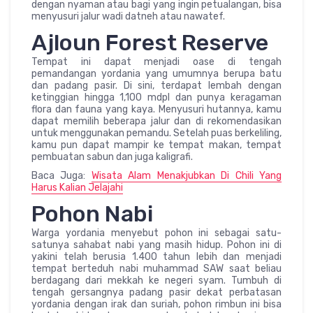
dengan nyaman atau bagi yang ingin petualangan, bisa
menyusuri jalur wadi datneh atau nawatef.
Ajloun Forest Reserve
Tempat ini dapat menjadi oase di tengah
pemandangan yordania yang umumnya berupa batu
dan padang pasir. Di sini, terdapat lembah dengan
ketinggian hingga 1,100 mdpl dan punya keragaman
flora dan fauna yang kaya. Menyusuri hutannya, kamu
dapat memilih beberapa jalur dan di rekomendasikan
untuk menggunakan pemandu. Setelah puas berkeliling,
kamu pun dapat mampir ke tempat makan, tempat
pembuatan sabun dan juga kaligrafi.
Baca Juga:
Wisata Alam Menakjubkan Di Chili Yang
Harus Kalian Jelajahi
Pohon Nabi
Warga yordania menyebut pohon ini sebagai satu-
satunya sahabat nabi yang masih hidup. Pohon ini di
yakini telah berusia 1.400 tahun lebih dan menjadi
tempat berteduh nabi muhammad SAW saat beliau
berdagang dari mekkah ke negeri syam. Tumbuh di
tengah gersangnya padang pasir dekat perbatasan
yordania dengan irak dan suriah, pohon rimbun ini bisa