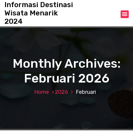
S
Informasi Destinasi
k
Wisata Menarik
i
2024
p
t
o
c
o
n
Monthly Archives:
t
e
Februari 2026
n
t
Home
2026
Februari