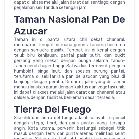
dapat di akses melalui jalan darat dari santiago, dengan
perjalanan sekitar dua setengah jam.
Taman Nasional Pan De
Azucar
Taman ini di pantai utara chili dekat chanaral,
merupakan tempat di mana gurun atacama bertemu
dengan samudra pasifik. Tempat ini di kenal dengan
teluk biru kehijauan, pantai pasir putih, dan bukit
gersang yang mekar dengan bunga selama tahun-
tahun cerah hujan tinggi. Satwa liar termasuk penguin
humboldt, singa laut, dan spesies burung pantai,
terutama di sekitar isla pan de azucar, yang bisa di
kunjungi dengan perahu. Di darat, jalur yang di tandai
menuju lanskap gurun dengan kaktus dan vegetasi unik.
Ini dapat di akses melalui jalan darat dari chanaral atau
caldera, dengan fasilitas berkemah dasar tersedia.
Tierra Del Fuego
Sisi chili dari tierra del fuego adalah wilayah terpencil
dengan stepa, fjord, dan garis pantai yang tersapu
angin. Kota utama, porvenir, berfungsi sebagai titik
masuk dengan ferry dari punta arenas melintasi selat
megellan. Salah satu highlight adalah taman penguin