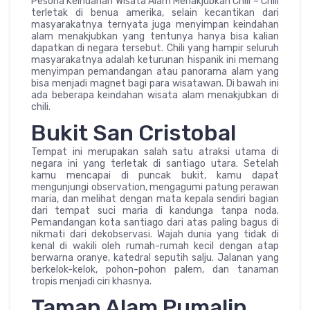
Pesona Keindahan Wisata Alam Menakjubkan Chili – Chili
terletak di benua amerika, selain kecantikan dari
masyarakatnya ternyata juga menyimpan keindahan
alam menakjubkan yang tentunya hanya bisa kalian
dapatkan di negara tersebut. Chili yang hampir seluruh
masyarakatnya adalah keturunan hispanik ini memang
menyimpan pemandangan atau panorama alam yang
bisa menjadi magnet bagi para wisatawan. Di bawah ini
ada beberapa keindahan wisata alam menakjubkan di
chili.
Bukit San Cristobal
Tempat ini merupakan salah satu atraksi utama di
negara ini yang terletak di santiago utara. Setelah
kamu mencapai di puncak bukit, kamu dapat
mengunjungi observation, mengagumi patung perawan
maria, dan melihat dengan mata kepala sendiri bagian
dari tempat suci maria di kandunga tanpa noda.
Pemandangan kota santiago dari atas paling bagus di
nikmati dari dekobservasi. Wajah dunia yang tidak di
kenal di wakili oleh rumah-rumah kecil dengan atap
berwarna oranye, katedral seputih salju. Jalanan yang
berkelok-kelok, pohon-pohon palem, dan tanaman
tropis menjadi ciri khasnya.
Taman Alam Pumalin