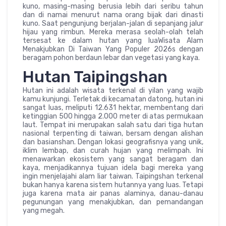
kuno, masing-masing berusia lebih dari seribu tahun
dan di namai menurut nama orang bijak dari dinasti
kuno. Saat pengunjung berjalan-jalan di sepanjang jalur
hijau yang rimbun. Mereka merasa seolah-olah telah
tersesat ke dalam hutan yang luaWisata Alam
Menakjubkan Di Taiwan Yang Populer 2026s dengan
beragam pohon berdaun lebar dan vegetasi yang kaya.
Hutan Taipingshan
Hutan ini adalah wisata terkenal di yilan yang wajib
kamu kunjungi. Terletak di kecamatan datong, hutan ini
sangat luas, meliputi 12.631 hektar, membentang dari
ketinggian 500 hingga 2.000 meter di atas permukaan
laut. Tempat ini merupakan salah satu dari tiga hutan
nasional terpenting di taiwan, bersam dengan alishan
dan basianshan. Dengan lokasi geografisnya yang unik,
iklim lembap, dan curah hujan yang melimpah. Ini
menawarkan ekosistem yang sangat beragam dan
kaya, menjadikannya tujuan idela bagi mereka yang
ingin menjelajahi alam liar taiwan. Taipingshan terkenal
bukan hanya karena sistem hutannya yang luas. Tetapi
juga karena mata air panas alaminya, danau-danau
pegunungan yang menakjubkan, dan pemandangan
yang megah.