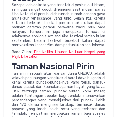
Sozopol adalah kota yang terletak di pesisir laut hitam,
sehingga sangat cocok di junjungi saat musim panas
tiba. Kota ini di penuhi oleh rumah-rumah dengan gaya
arsitektur renaissance yang unik. Selain itu, karena
kota ini terletak di dekat pantai, maka kalian dapat
melihat deretan perahu berwarna warni milik para
nelayan. Tempat ini juga merupakan tempat di
adakannya apollonia art and film festival setiap bulan
september. Dalam festival tersebut kalian dapat
menyaksikan konser, film, dam pertunjukan seni lainnya.
Baca Juga:
Tips Ketika Liburan Ke Luar Negeri yang
Wajib Diketahui
Taman Nasional Pirin
Taman ini sebuah situs warisan dunia UNESCO, adalah
wilayah pegunungan yang luas di barat daya bulgaria, di
kenal karena puncak-puncaknya yang terjal, danau-
danau glasial, dan keanekaragaman hayati yang kaya.
Titik tertinggi taman, puncak vihren 2.914 meter,
adalah tantangan populer bagi pendaki, menawarkan
pemandangan yang menakjubkan dari puncak. Lebih
dari 170 danau menghiasi lanskap, termasuk danau
popovo yang indah, salah satu yang terbesar dan
terindah. Tempat ini merupakan rumah bagi spesies