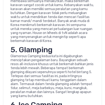
membawa semuanya menakutkan. maka berkemah
karavan sangat cocok untuk kamu. Kebanyakan waktu,
karavan akan memiliki semua peralatan yang kamu
butuhkan. Dengan karavan tidak perlu meluangkan
waktu untuk mendirikan tenda dan mencari fasilitas
kamar mandi/ mandi terdekat. Banyak anak muda di
Korea menikmati berkemah karavan. Ini sempurna
untuk mereka yang mencari petualangan luar ruangan
yang nyaman. House on Wheels di tvN adalah acara
yang menyenangkan untuk mengintip seperti apa
berkemah karavan di Korea.
5. Glamping
Glamorous Camping kedua kata ini digabungkan
menciptakan pengalaman baru. Bayangkan sebuah
resos all-inclusive khusus untuk berkemah bahkan jenis
tenda lebih mewah. Beberapa tempat berkemah
glamping dilayani sepenuhnya seperti hotel bintang 5.
Terlepas dari semua fasilitas ini, pada intingnya
glamping tetap membuat kamu tenggelam dalam
alam. Termasuk dalam tenda glamping adalah tempat
tidur, selimut, meja barbekyu, meja, kursi, mangkuk,
peralatan makan dan lainnya. Sangat lengkap apapun
yang kamu butuhkan.
6. Ice Camping