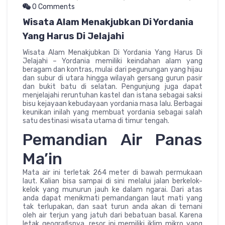
0 Comments
Wisata Alam Menakjubkan Di Yordania
Yang Harus Di Jelajahi
Wisata Alam Menakjubkan Di Yordania Yang Harus Di
Jelajahi – Yordania memiliki keindahan alam yang
beragam dan kontras, mulai dari pegunungan yang hijau
dan subur di utara hingga wilayah gersang gurun pasir
dan bukit batu di selatan. Pengunjung juga dapat
menjelajahi reruntuhan kastel dan istana sebagai saksi
bisu kejayaan kebudayaan yordania masa lalu. Berbagai
keunikan inilah yang membuat yordania sebagai salah
satu destinasi wisata utama di timur tengah.
Pemandian Air Panas
Ma’in
Mata air ini terletak 264 meter di bawah permukaan
laut. Kalian bisa sampai di sini melalui jalan berkelok-
kelok yang munurun jauh ke dalam ngarai. Dari atas
anda dapat menikmati pemandangan laut mati yang
tak terlupakan, dan saat turun anda akan di temani
oleh air terjun yang jatuh dari bebatuan basal. Karena
letak geografisnya, resor ini memiliki iklim mikro yang