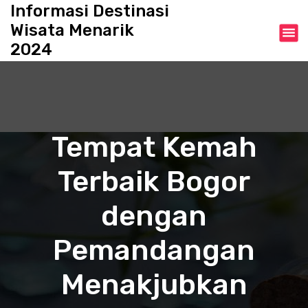
S
Informasi Destinasi
k
Wisata Menarik
i
2024
p
t
o
c
o
n
Tempat Kemah
t
e
Terbaik Bogor
n
t
dengan
Pemandangan
Menakjubkan