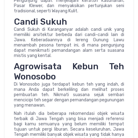
Pengunjung dapat menjelajahi Keraton Kasunanan,
Pasar Klewer, dan menyaksikan pertunjukan seni
tradisional, seperti Wayang Kulit.
Candi Sukuh
Candi Sukuh di Karanganyar adalah candi unik yang
memiliki arsitektur berbeda dari candi-candi lain di
Jawa. Keberadaannya di lereng Gunung Lawu
menambah pesona tempat ini, di mana pengunjung
dapat menikmati pemandangan alam serta suasana
mistis yang kental.
Agrowisata Kebun Teh
Wonosobo
Di Wonosobo juga terdapat kebun teh yang indah, di
mana Anda dapat berkeliling dan melihat proses
pembuatan teh. Nikmati suasana sejuk sembari
mencicipi teh segar dengan pemandangan pegunungan
yang menawan.
Nah itulah dia beberapa rekomendasi objek wisata
terbaik di Jawa Tengah yang bisa menjadi referensi
bagi kamu semuanya yang belum memiliki tempat
tujuan untuk pergi liburan. Secara keseluruhan, Jawa
Tengah memiliki banyak objek wisata yang tidak hanya