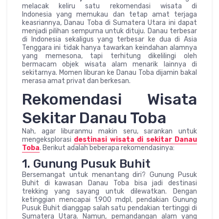
melacak keliru satu rekomendasi wisata di
Indonesia yang memukau dan tetap amat terjaga
keasriannya, Danau Toba di Sumatera Utara ini dapat
menjadi pilihan sempurna untuk dituju. Danau terbesar
di Indonesia sekaligus yang terbesar ke dua di Asia
Tenggara ini tidak hanya tawarkan keindahan alamnya
yang memesona, tapi terhitung dikelilingi oleh
bermacam objek wisata alam menarik lainnya di
sekitarnya. Momen liburan ke Danau Toba dijamin bakal
merasa amat privat dan berkesan.
Rekomendasi Wisata
Sekitar Danau Toba
Nah, agar liburanmu makin seru, sarankan untuk
mengeksplorasi
destinasi wisata di sekitar Danau
Toba
. Berikut adalah beberapa rekomendasinya:
1. Gunung Pusuk Buhit
Bersemangat untuk menantang diri? Gunung Pusuk
Buhit di kawasan Danau Toba bisa jadi destinasi
trekking yang sayang untuk dilewatkan. Dengan
ketinggian mencapai 1.900 mdpl, pendakian Gunung
Pusuk Buhit dianggap salah satu pendakian tertinggi di
Sumatera Utara. Namun, pemandangan alam yang