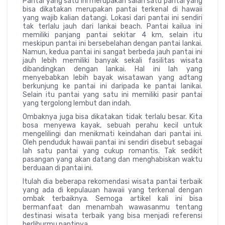
Pantai yang satu ini merupakan salah satu pantai yang
bisa dikatakan merupakan pantai terkenal di hawaii
yang wajib kalian datangi. Lokasi dari pantai ini sendiri
tak terlalu jauh dari lankai beach. Pantai kailua ini
memiliki panjang pantai sekitar 4 km, selain itu
meskipun pantai ini bersebelahan dengan pantai lankai.
Namun, kedua pantai ini sangat berbeda jauh pantai ini
jauh lebih memiliki banyak sekali fasilitas wisata
dibandingkan dengan lankai. Hal ini lah yang
menyebabkan lebih bayak wisatawan yang adtang
berkunjung ke pantai ini daripada ke pantai lanikai.
Selain itu pantai yang satu ini memiliki pasir pantai
yang tergolong lembut dan indah.
Ombaknya juga bisa dikatakan tidak terlalu besar. Kita
bosa menyewa kayak, sebuah perahu kecil untuk
mengelilingi dan menikmati keindahan dari pantai ini.
Oleh penduduk hawaii pantai ini sendiri disebut sebagai
lah satu pantai yang cukup romantis. Tak sedikit
pasangan yang akan datang dan menghabiskan waktu
berduaan di pantai ini.
Itulah dia beberapa rekomendasi wisata pantai terbaik
yang ada di kepulauan hawaii yang terkenal dengan
ombak terbaiknya. Semoga artikel kali ini bisa
bermanfaat dan menambah wawasanmu tentang
destinasi wisata terbaik yang bisa menjadi referensi
berliburmu nantinya.