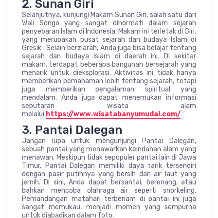
2. Sunan Giri
Selanjutnya, kunjungi Makam Sunan Giri, salah satu dari
Wali Songo yang sangat dihormati dalam sejarah
penyebaran Islam di Indonesia. Makam ini terletak di Giri,
yang merupakan pusat sejarah dan budaya Islam di
Gresik . Selain berziarah, Anda juga bisa belajar tentang
sejarah dan budaya Islam di daerah ini. Di sekitar
makam, terdapat beberapa bangunan bersejarah yang
menarik untuk dieksplorasi. Aktivitas ini tidak hanya
memberikan pemahaman lebih tentang sejarah, tetapi
juga memberikan pengalaman spiritual yang
mendalam. Anda juga dapat menemukan informasi
seputaran wisata alam
melalui
https://www.wisatabanyumudal.com/
3. Pantai Dalegan
Jangan lupa untuk mengunjungi Pantai Dalegan,
sebuah pantai yang menawarkan keindahan alam yang
menawan. Meskipun tidak sepopuler pantai lain di Jawa
Timur, Pantai Dalegan memiliki daya tarik tersendiri
dengan pasir putihnya yang bersih dan air laut yang
jernih. Di sini, Anda dapat bersantai, berenang, atau
bahkan mencoba olahraga air seperti snorkeling.
Pemandangan matahari terbenam di pantai ini juga
sangat memukau, menjadi momen yang sempurna
untuk diabadikan dalam foto.