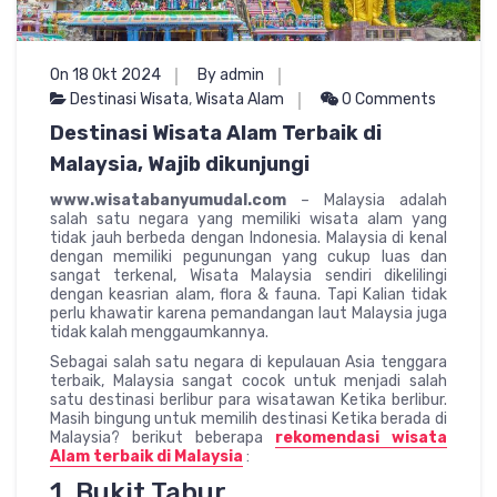
On 18 Okt 2024
By admin
Destinasi Wisata
,
Wisata Alam
0 Comments
Destinasi Wisata Alam Terbaik di
Malaysia, Wajib dikunjungi
www.wisatabanyumudal.com
– Malaysia adalah
salah satu negara yang memiliki wisata alam yang
tidak jauh berbeda dengan Indonesia. Malaysia di kenal
dengan memiliki pegunungan yang cukup luas dan
sangat terkenal, Wisata Malaysia sendiri dikelilingi
dengan keasrian alam, flora & fauna. Tapi Kalian tidak
perlu khawatir karena pemandangan laut Malaysia juga
tidak kalah menggaumkannya.
Sebagai salah satu negara di kepulauan Asia tenggara
terbaik, Malaysia sangat cocok untuk menjadi salah
satu destinasi berlibur para wisatawan Ketika berlibur.
Masih bingung untuk memilih destinasi Ketika berada di
Malaysia? berikut beberapa
rekomendasi wisata
Alam terbaik di Malaysia
:
1. Bukit Tabur