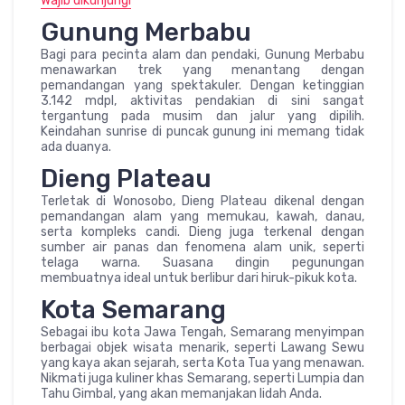
Wajib dikunjungi
Gunung Merbabu
Bagi para pecinta alam dan pendaki, Gunung Merbabu
menawarkan trek yang menantang dengan
pemandangan yang spektakuler. Dengan ketinggian
3.142 mdpl, aktivitas pendakian di sini sangat
tergantung pada musim dan jalur yang dipilih.
Keindahan sunrise di puncak gunung ini memang tidak
ada duanya.
Dieng Plateau
Terletak di Wonosobo, Dieng Plateau dikenal dengan
pemandangan alam yang memukau, kawah, danau,
serta kompleks candi. Dieng juga terkenal dengan
sumber air panas dan fenomena alam unik, seperti
telaga warna. Suasana dingin pegunungan
membuatnya ideal untuk berlibur dari hiruk-pikuk kota.
Kota Semarang
Sebagai ibu kota Jawa Tengah, Semarang menyimpan
berbagai objek wisata menarik, seperti Lawang Sewu
yang kaya akan sejarah, serta Kota Tua yang menawan.
Nikmati juga kuliner khas Semarang, seperti Lumpia dan
Tahu Gimbal, yang akan memanjakan lidah Anda.