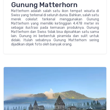
Gunung Matterhorn
Matterhorn adalah salah satu ikon tempat wisata di
Swiss yang terkenal di seluruh dunia. Bahkan, salah satu
merek cokelat terkenal menggunakan Gunung
Matterhorn yang memiliki ketinggian 4.478 meter ini
sebagai ilustrasi pada kemasan produknya. Gunung
Matterhorn dan Swiss tidak bisa dipisahkan satu sama
lain. Gunung ini berbentuk piramida dan sulit untuk
didaki. Itulah sebabnya Gunung Matterhorn sering
dijadikan objek foto oleh banyak orang.