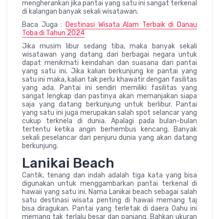
mengherankan jika pantai yang satu ini sangat terkenal
di kalangan banyak sekali wisatawan.
Baca Juga :
Destinasi Wisata Alam Terbaik di Danau
Toba di Tahun 2024
Jika musim libur sedang tiba, maka banyak sekali
wisatawan yang datang dari berbagai negara untuk
dapat menikmati keindahan dan suasana dari pantai
yang satu ini. Jika kalian berkunjung ke pantai yang
satu ini maka, kalian tak perlu khawatir dengan fasilitas
yang ada. Pantai ini sendiri memiliki fasilitas yang
sangat lengkap dan pastinya akan memanjakan siapa
saja yang datang berkunjung untuk berlibur. Pantai
yang satu ini juga merupakan salah spot selancar yang
cukup terknela di dunia. Apalagi pada bulan-bulan
tertentu ketika angin berhembus kencang. Banyak
sekali peselancar dari penjuru dunia yang akan datang
berkunjung.
Lanikai Beach
Cantik, tenang dan indah adalah tiga kata yang bisa
digunakan untuk menggambarkan pantai terkenal di
hawaii yang satu ini. Nama Lanikai beach sebagai salah
satu destinasi wisata penting di hawaii memang taj
bisa diragukan. Pantai yang terletak di daera Oahu ini
memang tak terlalu besar dan panjang. Bahkan ukuran