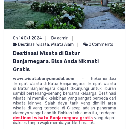
On 14 Okt 2024
By admin
Destinasi Wisata
,
Wisata Alam
0 Comments
Destinasi Wisata di Batur
Banjarnegara, Bisa Anda Nikmati
Gratis
www.wisatabanyumudal.com
– Rekomendasi
Tempat Wisata di Batur Banjarnegara. Tempat wisata
di Batur Banjarnegara dapat dikunjungi untuk liburan
sambil bersenang-senang bersama keluarga. Destinasi
wisata ini memiliki kelebihan yang sangat berbeda dari
wisata lainnya. Salah daya tarik yang dimiliki area
wisata di yang tersedia di Cilacap adalah panorama
alamnya sangat cantik. Bahkan tak cuma itu, terdapat
destinasi wisata Banjarnegara gratis
yang dapat
diakses tanpa wajib membayar tiket masuk.