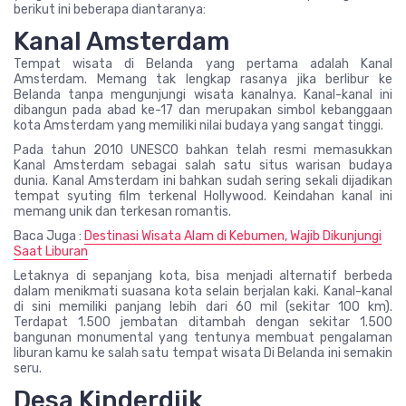
berikut ini beberapa diantaranya:
Kanal Amsterdam
Tempat wisata di Belanda yang pertama adalah Kanal
Amsterdam. Memang tak lengkap rasanya jika berlibur ke
Belanda tanpa mengunjungi wisata kanalnya. Kanal-kanal ini
dibangun pada abad ke-17 dan merupakan simbol kebanggaan
kota Amsterdam yang memiliki nilai budaya yang sangat tinggi.
Pada tahun 2010 UNESCO bahkan telah resmi memasukkan
Kanal Amsterdam sebagai salah satu situs warisan budaya
dunia. Kanal Amsterdam ini bahkan sudah sering sekali dijadikan
tempat syuting film terkenal Hollywood. Keindahan kanal ini
memang unik dan terkesan romantis.
Baca Juga :
Destinasi Wisata Alam di Kebumen, Wajib Dikunjungi
Saat Liburan
Letaknya di sepanjang kota, bisa menjadi alternatif berbeda
dalam menikmati suasana kota selain berjalan kaki. Kanal-kanal
di sini memiliki panjang lebih dari 60 mil (sekitar 100 km).
Terdapat 1.500 jembatan ditambah dengan sekitar 1.500
bangunan monumental yang tentunya membuat pengalaman
liburan kamu ke salah satu tempat wisata Di Belanda ini semakin
seru.
Desa Kinderdijk