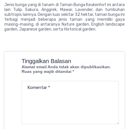
Jenis bunga yang di tanam di Taman Bunga Keukenhof ini antara
lain Tulip, Sakura, Anggrek, Mawar, Lavender, dan tumbuhan
subtropis lainnya. Dengan luas sekitar 32 hektar, taman bunga ini
terbagi menjadi beberapa jenis taman yang memiliki gaya
masing-masing, di antaranya Nature garden, English landscape
garden, Japanese garden, serta Historical garden.
Tinggalkan Balasan
Alamat email Anda tidak akan dipublikasikan.
Ruas yang wajib ditandai
*
Komentar
*