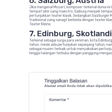
6. Saizburg, Austria
Jika mengenal Mozart, komposer terkenal dunia ini l
tempat lahir sang maestro, Saiburg menjadi tempat
pertunjukkan teater klasik. Sedangkan Saizburger
tradisional yang sanagt berbeda dengan teater klasik
Teater Kleine.
7. Edinburg, Skotland
Terkenal sebagai surga para seniman, kota Edinbur
tahun. meski ada pertunjukan sepanjang tahun, na
sebagai musim terbaik untuk menyaksikan pertunjuk
hingga halangan terbuka dengan panggung mengad
Tinggalkan Balasan
Alamat email Anda tidak akan dipublika
Komentar
*