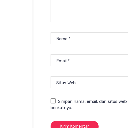
Nama
*
Email
*
Situs Web
Simpan nama, email, dan situs web
berikutnya.