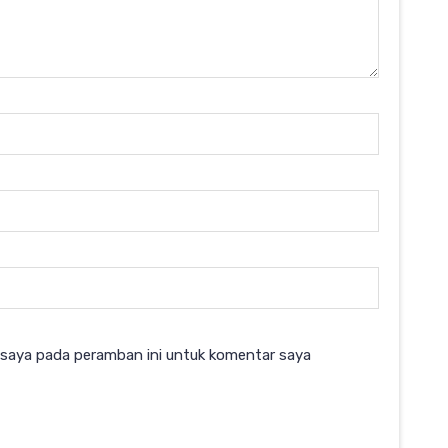
 saya pada peramban ini untuk komentar saya