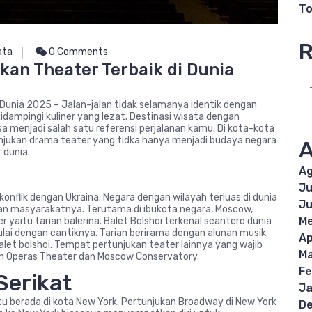
T
R
ata
0 Comments
kan Theater Terbaik di Dunia
 Dunia 2025 – Jalan-jalan tidak selamanya identik dengan
mpingi kuliner yang lezat. Destinasi wisata dengan
sa menjadi salah satu referensi perjalanan kamu. Di kota-kota
unjukan drama teater yang tidka hanya menjadi budaya negara
A
 dunia.
Ag
Ju
konflik dengan Ukraina. Negara dengan wilayah terluas di dunia
Ju
aan masyarakatnya. Terutama di ibukota negara, Moscow,
Me
r yaitu tarian balerina. Balet Bolshoi terkenal seantero dunia
ai dengan cantiknya. Tarian berirama dengan alunan musik
Ap
Balet bolshoi. Tempat pertunjukan teater lainnya yang wajib
Ma
on Operas Theater dan Moscow Conservatory.
Fe
Serikat
Ja
itu berada di kota New York. Pertunjukan Broadway di New York
D