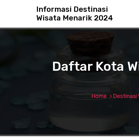
S
Informasi Destinasi
k
Wisata Menarik 2024
i
p
t
o
c
o
n
Daftar Kota W
t
e
n
t
Home
Destinasi