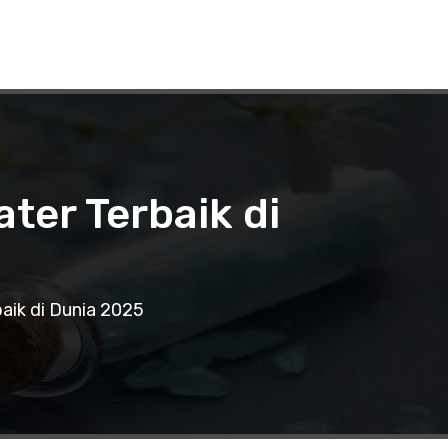
ter Terbaik di
aik di Dunia 2025