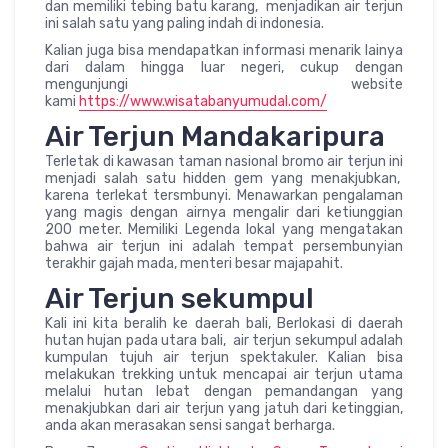
dan memiliki tebing batu karang, menjadikan air terjun
ini salah satu yang paling indah di indonesia.
Kalian juga bisa mendapatkan informasi menarik lainya
dari dalam hingga luar negeri, cukup dengan
mengunjungi website
kami
https://www.wisatabanyumudal.com/
Air Terjun Mandakaripura
Terletak di kawasan taman nasional bromo air terjun ini
menjadi salah satu hidden gem yang menakjubkan,
karena terlekat tersmbunyi. Menawarkan pengalaman
yang magis dengan airnya mengalir dari ketiunggian
200 meter. Memiliki Legenda lokal yang mengatakan
bahwa air terjun ini adalah tempat persembunyian
terakhir gajah mada, menteri besar majapahit.
Air Terjun sekumpul
Kali ini kita beralih ke daerah bali, Berlokasi di daerah
hutan hujan pada utara bali, air terjun sekumpul adalah
kumpulan tujuh air terjun spektakuler. Kalian bisa
melakukan trekking untuk mencapai air terjun utama
melalui hutan lebat dengan pemandangan yang
menakjubkan dari air terjun yang jatuh dari ketinggian,
anda akan merasakan sensi sangat berharga.