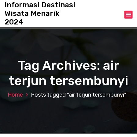
S
Informasi Destinasi
k
Wisata Menarik
i
2024
p
t
o
c
o
n
Tag Archives: air
t
e
terjun tersembunyi
n
t
Home
Posts tagged "air terjun tersembunyi"