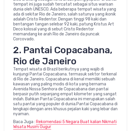
tempat ini juga sudah tercatat sebagai situs warisan
dunia oleh UNESCO. Ada beberapa tempat wisata yang
ada di sekitar Rio de Janeiro, salah satunya yang ikonik
adalah Cristo Redentor. Dengan tinggi 98 kaki dan
bentangan tangan selebar 92 kaki, patung Kristus Art
Deco kolosal yang di sebut Cristo Redentor
memandang ke arah Rio de Janeiro da puncak
Corcovado.
2. Pantai Copacabana,
Rio de Janeiro
Tempat wisata di Brazil berikutnya yang wajib di
kunjungi Pantai Copacabana. termasuk sektor terkenal
di Rio de Janeiro. Copacabana di kenal memiliki sebuah
kawasan yang paling modis di kota yang bernama
Avenida Nossa Senhora de Copacabana dan pantai
berpasir putih sepanjang empat kilometer yang sangat
indah. Bahkan Pantai Copacabana ini merupakan salah
satu pantai yang populer di dunia.Pantai Copacabana di
lengkapi dengan ares khusus pejalan kaki yang lebar dan
nyaman.
Baca Juga :
Rekomendasi 5 Negara Buat kalian Nikmati
Wisata Musim Gugur