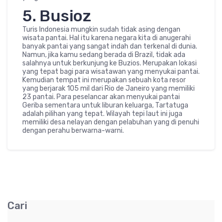
5. Busioz
Turis Indonesia mungkin sudah tidak asing dengan
wisata pantai. Hal itu karena negara kita di anugerahi
banyak pantai yang sangat indah dan terkenal di dunia.
Namun, jika kamu sedang berada di Brazil, tidak ada
salahnya untuk berkunjung ke Buzios. Merupakan lokasi
yang tepat bagi para wisatawan yang menyukai pantai.
Kemudian tempat ini merupakan sebuah kota resor
yang berjarak 105 mil dari Rio de Janeiro yang memiliki
23 pantai. Para peselancar akan menyukai pantai
Geriba sementara untuk liburan keluarga, Tartatuga
adalah pilihan yang tepat. Wilayah tepi laut ini juga
memiliki desa nelayan dengan pelabuhan yang di penuhi
dengan perahu berwarna-warni.
Cari