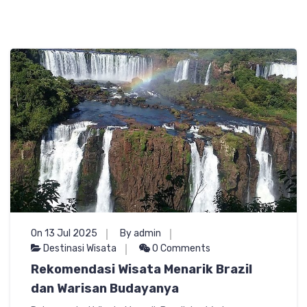
On 13 Jul 2025
By admin
Destinasi Wisata
0 Comments
Rekomendasi Wisata Menarik Brazil
dan Warisan Budayanya