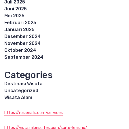
Juli 2025
Juni 2025
Mei 2025
Februari 2025
Januari 2025
Desember 2024
November 2024
Oktober 2024
September 2024
Categories
Destinasi Wisata
Uncategorized
Wisata Alam
https://rosienails.com/services
https://vistasalonsuites.com/suite-leasing/