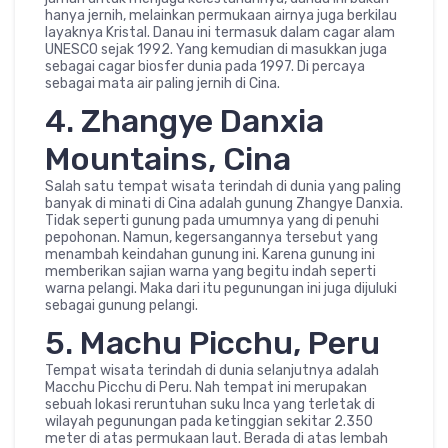
hanya jernih, melainkan permukaan airnya juga berkilau
layaknya Kristal. Danau ini termasuk dalam cagar alam
UNESCO sejak 1992. Yang kemudian di masukkan juga
sebagai cagar biosfer dunia pada 1997. Di percaya
sebagai mata air paling jernih di Cina.
4. Zhangye Danxia
Mountains, Cina
Salah satu tempat wisata terindah di dunia yang paling
banyak di minati di Cina adalah gunung Zhangye Danxia.
Tidak seperti gunung pada umumnya yang di penuhi
pepohonan. Namun, kegersangannya tersebut yang
menambah keindahan gunung ini. Karena gunung ini
memberikan sajian warna yang begitu indah seperti
warna pelangi. Maka dari itu pegunungan ini juga dijuluki
sebagai gunung pelangi.
5. Machu Picchu, Peru
Tempat wisata terindah di dunia selanjutnya adalah
Macchu Picchu di Peru. Nah tempat ini merupakan
sebuah lokasi reruntuhan suku Inca yang terletak di
wilayah pegunungan pada ketinggian sekitar 2.350
meter di atas permukaan laut. Berada di atas lembah