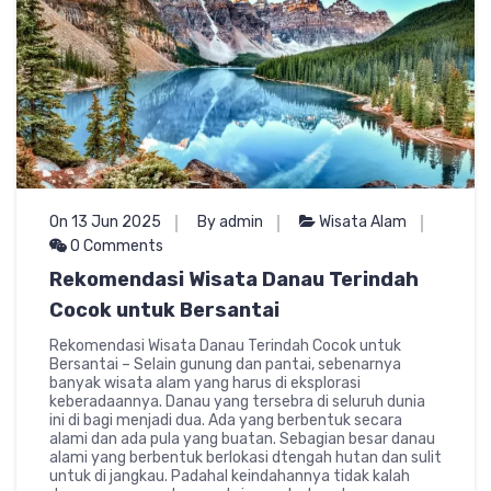
On 13 Jun 2025
By admin
Wisata Alam
0 Comments
Rekomendasi Wisata Danau Terindah
Cocok untuk Bersantai
Rekomendasi Wisata Danau Terindah Cocok untuk
Bersantai – Selain gunung dan pantai, sebenarnya
banyak wisata alam yang harus di eksplorasi
keberadaannya. Danau yang tersebra di seluruh dunia
ini di bagi menjadi dua. Ada yang berbentuk secara
alami dan ada pula yang buatan. Sebagian besar danau
alami yang berbentuk berlokasi dtengah hutan dan sulit
untuk di jangkau. Padahal keindahannya tidak kalah