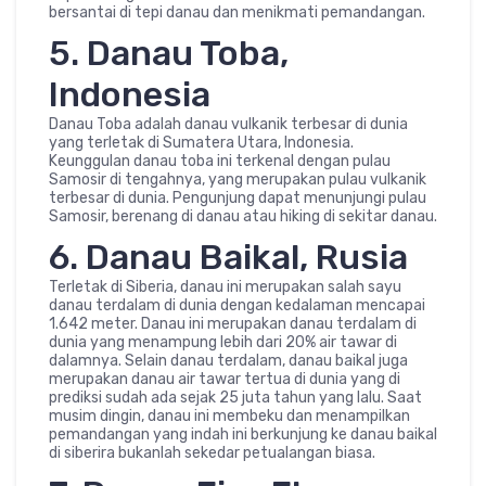
bersantai di tepi danau dan menikmati pemandangan.
5. Danau Toba,
Indonesia
Danau Toba adalah danau vulkanik terbesar di dunia
yang terletak di Sumatera Utara, Indonesia.
Keunggulan danau toba ini terkenal dengan pulau
Samosir di tengahnya, yang merupakan pulau vulkanik
terbesar di dunia. Pengunjung dapat menunjungi pulau
Samosir, berenang di danau atau hiking di sekitar danau.
6. Danau Baikal, Rusia
Terletak di Siberia, danau ini merupakan salah sayu
danau terdalam di dunia dengan kedalaman mencapai
1.642 meter. Danau ini merupakan danau terdalam di
dunia yang menampung lebih dari 20% air tawar di
dalamnya. Selain danau terdalam, danau baikal juga
merupakan danau air tawar tertua di dunia yang di
prediksi sudah ada sejak 25 juta tahun yang lalu. Saat
musim dingin, danau ini membeku dan menampilkan
pemandangan yang indah ini berkunjung ke danau baikal
di siberira bukanlah sekedar petualangan biasa.