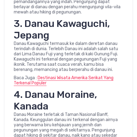
pemandangannya yang indah. Pengunjung dapat
berlayar di danau dengan perahu mengunjungi vila-vila
mewah atau hiking di pegunungan.
3. Danau Kawaguchi,
Jepang
Danau Kawaguchi termasuk ke dalam deretan danau
terindah di dunia. Terlebih Danau ini adalah salah satu
dari Lima Danau Fuji yang terletak di kaki Gunung Fuji.
Kawaguchi ini terkenal dengan pegunungan Fuji yang
ikonik. Terutama saat cuaca verah, kamu bisa
berenang, memancing atau berperahu di danau ini.
Baca Juga :
Destinasi Wisata Amerika Serikat Yang
Terkenal Populer
4. Danau Moraine,
Kanada
Danau Moraine terletak di Taman Nasional Banff,
Kanada. Keunggulan danau ini terkenal dengan airnya
yang berwarna biru kehijauan yang jernih dan
pegunungan yang megah di sekitarnya. Pengunjung
dapat hiking di sekitar danau, naik kano atau sekedar