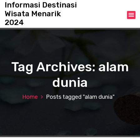
S
Informasi Destinasi
k
Wisata Menarik
i
2024
p
t
o
c
o
n
Tag Archives: alam
t
e
dunia
n
t
Home
Posts tagged "alam dunia"