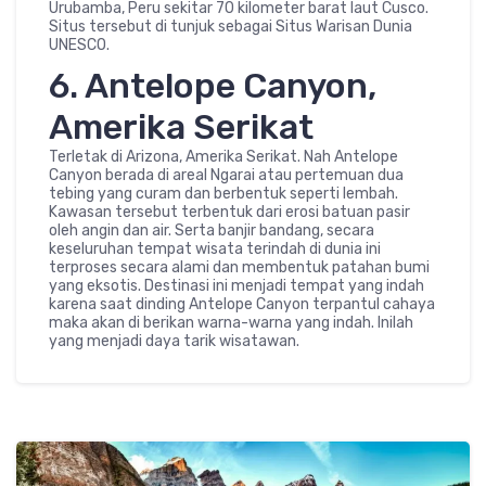
Urubamba, Peru sekitar 70 kilometer barat laut Cusco.
Situs tersebut di tunjuk sebagai Situs Warisan Dunia
UNESCO.
6. Antelope Canyon,
Amerika Serikat
Terletak di Arizona, Amerika Serikat. Nah Antelope
Canyon berada di areal Ngarai atau pertemuan dua
tebing yang curam dan berbentuk seperti lembah.
Kawasan tersebut terbentuk dari erosi batuan pasir
oleh angin dan air. Serta banjir bandang, secara
keseluruhan tempat wisata terindah di dunia ini
terproses secara alami dan membentuk patahan bumi
yang eksotis. Destinasi ini menjadi tempat yang indah
karena saat dinding Antelope Canyon terpantul cahaya
maka akan di berikan warna-warna yang indah. Inilah
yang menjadi daya tarik wisatawan.