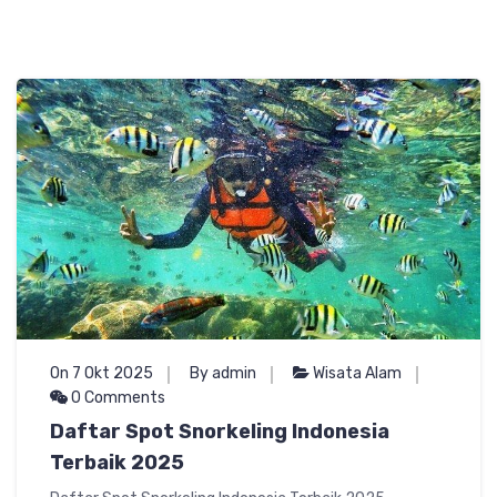
On 7 Okt 2025
By admin
Wisata Alam
0 Comments
Daftar Spot Snorkeling Indonesia
Terbaik 2025