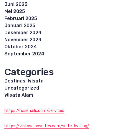
Juni 2025
Mei 2025
Februari 2025
Januari 2025
Desember 2024
November 2024
Oktober 2024
September 2024
Categories
Destinasi Wisata
Uncategorized
Wisata Alam
https://rosienails.com/services
https://vistasalonsuites.com/suite-leasing/