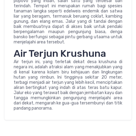
popovo yang indah, salah satu yang terbesar dan
terindah. Tempat ini merupakan rumah bagi spesies
tanaman langka seperti edelweis endemik dan satwa
liar yang beragam, termasuk beruang coklat, kambing
gunung, dan elang emas. Jalur yang di tandai dengan
baik membuatnya dapat di akses baik untuk pendaki
berpengalaman maupun pengunjung biasa, denga
bansko berfungsi sebagai pintu gerbang utaama untuk
menjelajahi area tersebut.
Air Terjun Krushuna
Air terjun ini, yang terletak dekat desa krushuna di
negara ini, adalah atraksi alam yang menakjubkan yang
di kenal karena kolam biru kehijauan dan lingkungan
hutan yang rimbun. Ini tingginya sekitar 20 meter,
terbagi menjadi air terjun yang lebih kecil, menciptakan
aliran bertingkat yang indah di atas teras batu kapur.
Jalur eko yang terawat baik dengan jembatan kayu dan
tangga memungkinkan pengunjung menjelajahi area
dari dekat, mengarah ke gua-gua tersembunyi dan titik
pandang panorama.