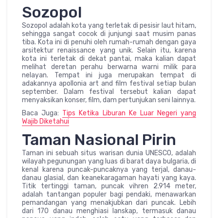
Sozopol
Sozopol adalah kota yang terletak di pesisir laut hitam,
sehingga sangat cocok di junjungi saat musim panas
tiba. Kota ini di penuhi oleh rumah-rumah dengan gaya
arsitektur renaissance yang unik. Selain itu, karena
kota ini terletak di dekat pantai, maka kalian dapat
melihat deretan perahu berwarna warni milik para
nelayan. Tempat ini juga merupakan tempat di
adakannya apollonia art and film festival setiap bulan
september. Dalam festival tersebut kalian dapat
menyaksikan konser, film, dam pertunjukan seni lainnya.
Baca Juga:
Tips Ketika Liburan Ke Luar Negeri yang
Wajib Diketahui
Taman Nasional Pirin
Taman ini sebuah situs warisan dunia UNESCO, adalah
wilayah pegunungan yang luas di barat daya bulgaria, di
kenal karena puncak-puncaknya yang terjal, danau-
danau glasial, dan keanekaragaman hayati yang kaya.
Titik tertinggi taman, puncak vihren 2.914 meter,
adalah tantangan populer bagi pendaki, menawarkan
pemandangan yang menakjubkan dari puncak. Lebih
dari 170 danau menghiasi lanskap, termasuk danau