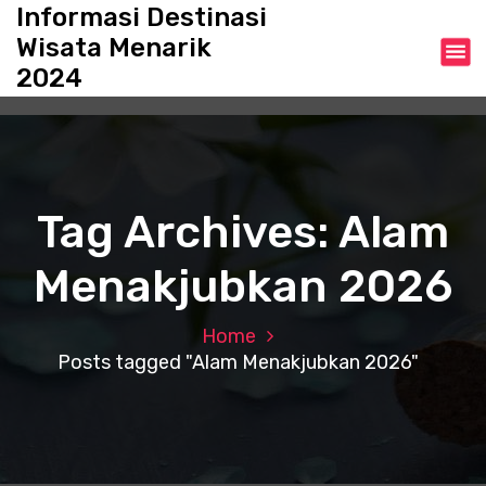
S
Informasi Destinasi
k
Wisata Menarik
i
2024
p
t
o
c
o
n
Tag Archives: Alam
t
e
Menakjubkan 2026
n
t
Home
Posts tagged "Alam Menakjubkan 2026"