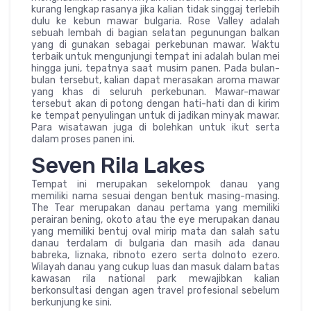
kurang lengkap rasanya jika kalian tidak singgaj terlebih
dulu ke kebun mawar bulgaria. Rose Valley adalah
sebuah lembah di bagian selatan pegunungan balkan
yang di gunakan sebagai perkebunan mawar. Waktu
terbaik untuk mengunjungi tempat ini adalah bulan mei
hingga juni, tepatnya saat musim panen. Pada bulan-
bulan tersebut, kalian dapat merasakan aroma mawar
yang khas di seluruh perkebunan. Mawar-mawar
tersebut akan di potong dengan hati-hati dan di kirim
ke tempat penyulingan untuk di jadikan minyak mawar.
Para wisatawan juga di bolehkan untuk ikut serta
dalam proses panen ini.
Seven Rila Lakes
Tempat ini merupakan sekelompok danau yang
memiliki nama sesuai dengan bentuk masing-masing.
The Tear merupakan danau pertama yang memiliki
perairan bening, okoto atau the eye merupakan danau
yang memiliki bentuj oval mirip mata dan salah satu
danau terdalam di bulgaria dan masih ada danau
babreka, liznaka, ribnoto ezero serta dolnoto ezero.
Wilayah danau yang cukup luas dan masuk dalam batas
kawasan rila national park mewajibkan kalian
berkonsultasi dengan agen travel profesional sebelum
berkunjung ke sini.