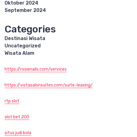
Oktober 2024
September 2024
Categories
Destinasi Wisata
Uncategorized
Wisata Alam
https://rosienails.com/services
https://vistasalonsuites.com/suite-leasing/
rtp slot
slot bet 200
situs judi bola