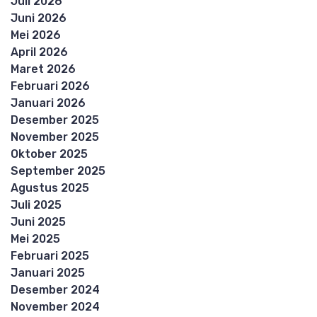
Juli 2026
Juni 2026
Mei 2026
April 2026
Maret 2026
Februari 2026
Januari 2026
Desember 2025
November 2025
Oktober 2025
September 2025
Agustus 2025
Juli 2025
Juni 2025
Mei 2025
Februari 2025
Januari 2025
Desember 2024
November 2024