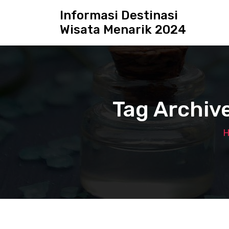
S
Informasi Destinasi
k
Wisata Menarik 2024
i
p
t
o
c
o
n
Tag Archive
t
e
n
H
t