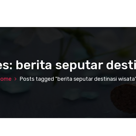
s: berita seputar dest
ome
Posts tagged "berita seputar destinasi wisata