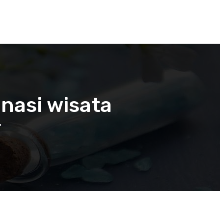
inasi wisata
"