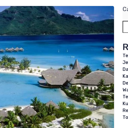
C
R
Te
Je
Da
Ka
De
Wa
Te
Ku
Re
T