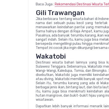
Baca Juga :
Rekomendasi Destinasi Wisata Ter
Gili Trawangan
Jika berbicara tentang wisata bahari di Indones
nama dari sebuah pulau kecil yang terletak
menawarkan keindahan pantai yang memukau de
Sama halnya dengan di Raja Ampat, kamu juga 
Pasalnya, ada banyak terumbu karang, ikan wa
sangat indah. Selain itu, kamu juga bisa melak
bersepeda mengelilingi pulau hingga menikmat
Tempat ini cocok jika ingin dikunjungi bersam
Wakatobi
Destinasi wisata bahari lainnya yang bisa k
Sulawesi Tenggara. Sebenarnya, Wakatobi mer
Wangi-Wangi, Kaledupa, Tomia, dan Binongko. 
disebutkan, Wakatobi juga memiliki keinda
atau diving, Wakatobi memiliki banyak spot m
Selain itu, terumbu karang yang ada di Waka
berbagai jenis ikan, bintang laut, dan biota l
itu, kamu juga bisa menikmati keindahan ala
hutan mangrove, dan bukit-bukit hijau yang ind
wisatawan.
Dapatkan lebih banyak informasi menarik lain