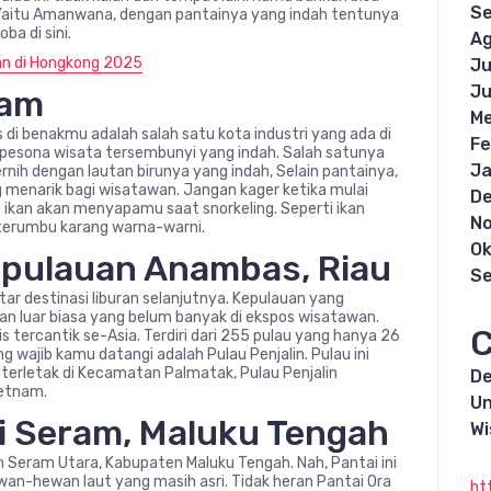
S
. Yaitu Amanwana, dengan pantainya yang indah tentunya
ba di sini.
Ag
an di Hongkong 2025
Ju
Ju
tam
Me
di benakmu adalah salah satu kota industri yang ada di
Fe
pesona wisata tersembunyi yang indah. Salah satunya
Ja
ernih dengan lautan birunya yang indah, Selain pantainya,
 menarik bagi wisatawan. Jangan kager ketika mulai
D
 ikan akan menyapamu saat snorkeling. Seperti ikan
N
n terumbu karang warna-warni.
Ok
Kepulauan Anambas, Riau
S
r destinasi liburan selanjutnya. Kepulauan yang
ikan luar biasa yang belum banyak di ekspos wisatawan.
C
 tercantik se-Asia. Terdiri dari 255 pulau yang hanya 26
g wajib kamu datangi adalah Pulau Penjalin. Pulau ini
 terletak di Kecamatan Palmatak, Pulau Penjalin
De
ietnam.
Un
ai Seram, Maluku Tengah
Wi
n Seram Utara, Kabupaten Maluku Tengah. Nah, Pantai ini
n-hewan laut yang masih asri. Tidak heran Pantai Ora
ht