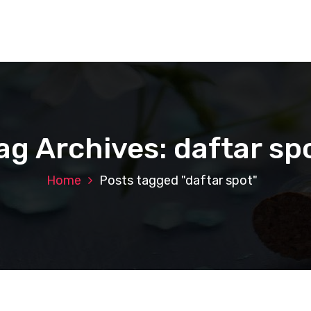
ag Archives: daftar sp
Home
Posts tagged "daftar spot"