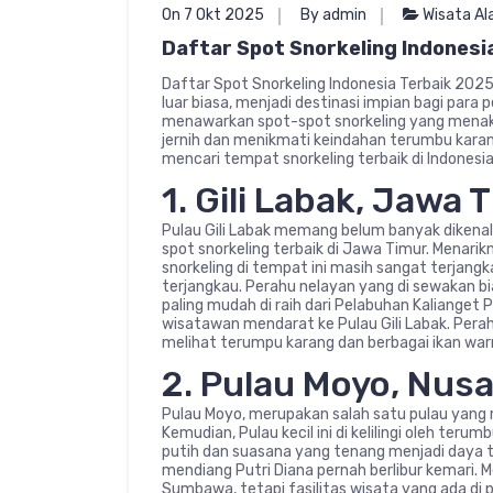
On 7 Okt 2025
By admin
Wisata A
Daftar Spot Snorkeling Indonesi
Daftar Spot Snorkeling Indonesia Terbaik 202
luar biasa, menjadi destinasi impian bagi para p
menawarkan spot-spot snorkeling yang menak
jernih dan menikmati keindahan terumbu karan
mencari tempat snorkeling terbaik di Indonesia
1. Gili Labak, Jawa 
Pulau Gili Labak memang belum banyak diken
spot snorkeling terbaik di Jawa Timur. Menari
snorkeling di tempat ini masih sangat terjangk
terjangkau. Perahu nelayan yang di sewakan bia
paling mudah di raih dari Pelabuhan Kalianget P
wisatawan mendarat ke Pulau Gili Labak. Perahu
melihat terumpu karang dan berbagai ikan warna
2. Pulau Moyo, Nus
Pulau Moyo, merupakan salah satu pulau yang
Kemudian, Pulau kecil ini di kelilingi oleh teru
putih dan suasana yang tenang menjadi daya t
mendiang Putri Diana pernah berlibur kemari. M
Sumbawa, tetapi fasilitas wisata yang ada di p