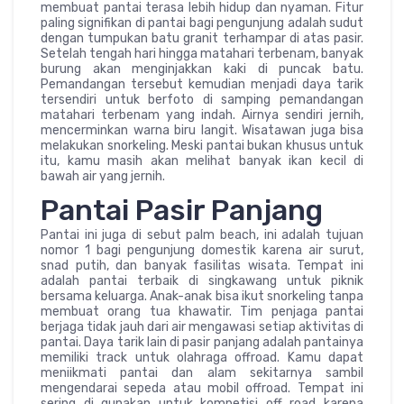
membuat pantai terasa lebih hidup dan nyaman. Fitur
paling signifikan di pantai bagi pengunjung adalah sudut
dengan tumpukan batu granit terhampar di atas pasir.
Setelah tengah hari hingga matahari terbenam, banyak
burung akan menginjakkan kaki di puncak batu.
Pemandangan tersebut kemudian menjadi daya tarik
tersendiri untuk berfoto di samping pemandangan
matahari terbenam yang indah. Airnya sendiri jernih,
mencerminkan warna biru langit. Wisatawan juga bisa
melakukan snorkeling. Meski pantai bukan khusus untuk
itu, kamu masih akan melihat banyak ikan kecil di
bawah air yang jernih.
Pantai Pasir Panjang
Pantai ini juga di sebut palm beach, ini adalah tujuan
nomor 1 bagi pengunjung domestik karena air surut,
snad putih, dan banyak fasilitas wisata. Tempat ini
adalah pantai terbaik di singkawang untuk piknik
bersama keluarga. Anak-anak bisa ikut snorkeling tanpa
membuat orang tua khawatir. Tim penjaga pantai
berjaga tidak jauh dari air mengawasi setiap aktivitas di
pantai. Daya tarik lain di pasir panjang adalah pantainya
memiliki track untuk olahraga offroad. Kamu dapat
meniikmati pantai dan alam sekitarnya sambil
mengendarai sepeda atau mobil offroad. Tempat ini
sering di gunakan untuk kompetisi off road karena