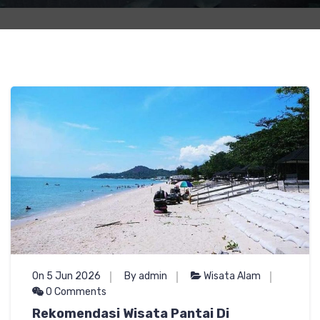
On 5 Jun 2026
By admin
Wisata Alam
0 Comments
Rekomendasi Wisata Pantai Di