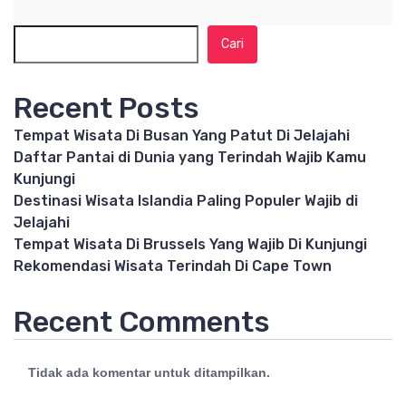
Cari
Recent Posts
Tempat Wisata Di Busan Yang Patut Di Jelajahi
Daftar Pantai di Dunia yang Terindah Wajib Kamu
Kunjungi
Destinasi Wisata Islandia Paling Populer Wajib di
Jelajahi
Tempat Wisata Di Brussels Yang Wajib Di Kunjungi
Rekomendasi Wisata Terindah Di Cape Town
Recent Comments
Tidak ada komentar untuk ditampilkan.