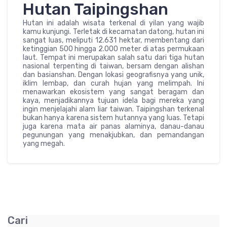
Hutan Taipingshan
Hutan ini adalah wisata terkenal di yilan yang wajib
kamu kunjungi. Terletak di kecamatan datong, hutan ini
sangat luas, meliputi 12.631 hektar, membentang dari
ketinggian 500 hingga 2.000 meter di atas permukaan
laut. Tempat ini merupakan salah satu dari tiga hutan
nasional terpenting di taiwan, bersam dengan alishan
dan basianshan. Dengan lokasi geografisnya yang unik,
iklim lembap, dan curah hujan yang melimpah. Ini
menawarkan ekosistem yang sangat beragam dan
kaya, menjadikannya tujuan idela bagi mereka yang
ingin menjelajahi alam liar taiwan. Taipingshan terkenal
bukan hanya karena sistem hutannya yang luas. Tetapi
juga karena mata air panas alaminya, danau-danau
pegunungan yang menakjubkan, dan pemandangan
yang megah.
Cari