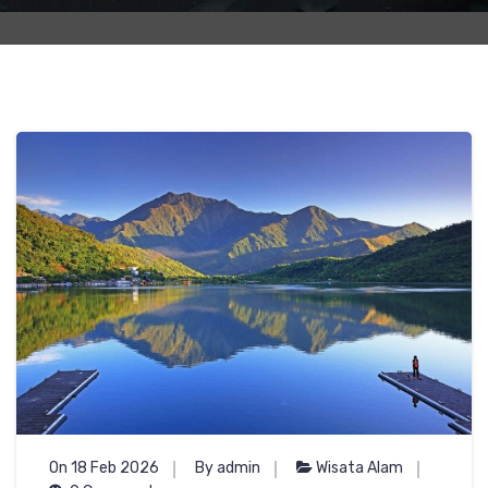
On 18 Feb 2026
By admin
Wisata Alam