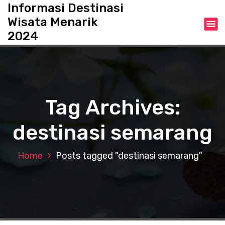
S
Informasi Destinasi
k
Wisata Menarik
i
2024
p
t
o
c
o
n
Tag Archives:
t
e
destinasi semarang
n
t
Home
Posts tagged "destinasi semarang"