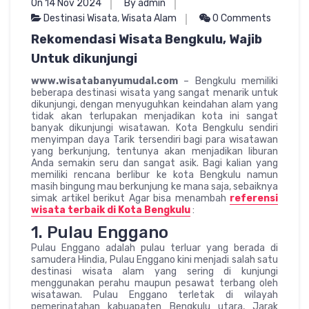
On 14 Nov 2024
By admin
Destinasi Wisata
,
Wisata Alam
0 Comments
Rekomendasi Wisata Bengkulu, Wajib
Untuk dikunjungi
www.wisatabanyumudal.com
– Bengkulu memiliki
beberapa destinasi wisata yang sangat menarik untuk
dikunjungi, dengan menyuguhkan keindahan alam yang
tidak akan terlupakan menjadikan kota ini sangat
banyak dikunjungi wisatawan. Kota Bengkulu sendiri
menyimpan daya Tarik tersendiri bagi para wisatawan
yang berkunjung, tentunya akan menjadikan liburan
Anda semakin seru dan sangat asik. Bagi kalian yang
memiliki rencana berlibur ke kota Bengkulu namun
masih bingung mau berkunjung ke mana saja, sebaiknya
simak artikel berikut Agar bisa menambah
referensi
wisata terbaik di Kota Bengkulu
:
1. Pulau Enggano
Pulau Enggano adalah pulau terluar yang berada di
samudera Hindia, Pulau Enggano kini menjadi salah satu
destinasi wisata alam yang sering di kunjungi
menggunakan perahu maupun pesawat terbang oleh
wisatawan. Pulau Enggano terletak di wilayah
pemerinatahan kabuapaten Bengkulu utara, Jarak