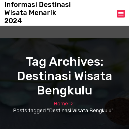
S
Informasi Destinasi
k
Wisata Menarik
i
2024
p
t
o
c
o
n
Tag Archives:
t
e
Destinasi Wisata
n
t
Bengkulu
Home
Posts tagged "Destinasi Wisata Bengkulu"