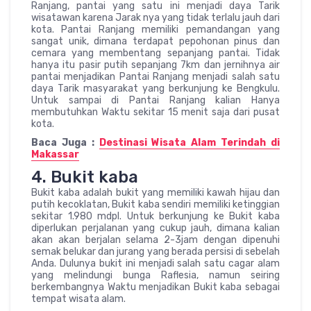
Ranjang, pantai yang satu ini menjadi daya Tarik
wisatawan karena Jarak nya yang tidak terlalu jauh dari
kota. Pantai Ranjang memiliki pemandangan yang
sangat unik, dimana terdapat pepohonan pinus dan
cemara yang membentang sepanjang pantai. Tidak
hanya itu pasir putih sepanjang 7km dan jernihnya air
pantai menjadikan Pantai Ranjang menjadi salah satu
daya Tarik masyarakat yang berkunjung ke Bengkulu.
Untuk sampai di Pantai Ranjang kalian Hanya
membutuhkan Waktu sekitar 15 menit saja dari pusat
kota.
Baca Juga :
Destinasi Wisata Alam Terindah di
Makassar
4. Bukit kaba
Bukit kaba adalah bukit yang memiliki kawah hijau dan
putih kecoklatan, Bukit kaba sendiri memiliki ketinggian
sekitar 1.980 mdpl. Untuk berkunjung ke Bukit kaba
diperlukan perjalanan yang cukup jauh, dimana kalian
akan akan berjalan selama 2-3jam dengan dipenuhi
semak belukar dan jurang yang berada persisi di sebelah
Anda. Dulunya bukit ini menjadi salah satu cagar alam
yang melindungi bunga Raflesia, namun seiring
berkembangnya Waktu menjadikan Bukit kaba sebagai
tempat wisata alam.