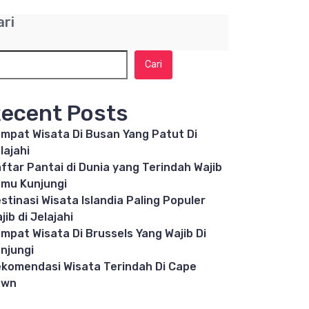
ari
Cari
ecent Posts
mpat Wisata Di Busan Yang Patut Di
lajahi
ftar Pantai di Dunia yang Terindah Wajib
mu Kunjungi
stinasi Wisata Islandia Paling Populer
jib di Jelajahi
mpat Wisata Di Brussels Yang Wajib Di
njungi
komendasi Wisata Terindah Di Cape
own