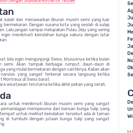
oon Dengan Suasana Romantis Terbaik
S
atan
Ag
Ju
dak kalah dan menawarkan liburan musim semi yang luar
Ju
g bermekaran. Dengan susana kota yang seolah di sulap
 Lalu jangan sampai melupakan Pulau Jeju yang sering
Me
ingin menikmati keindahan bunga sakura dengan latar
Fe
kan.
Ja
D
t bila ingin mengunjungi Swiss, khususnya ketika bulan
N
m semi. Akan tampak berbagai rumput, daun-daun di
Ok
ga yang mulai bermekaran dengan cantiknya. Kalian akan
S
arsisis yang sangat terkenal secara langsung ketika
t Montreux di Swiss barat.
para wisatawan terutama ketika akhir pekan yang cerah.
C
nda
De
gara untuk menikmati liburan musim semi yang sangat
Un
 pemandagan mempesona dari barisan bunga tulip yang
 tempat untuk melihat keindahan tersebut ada di taman
Wi
ang di tumbuhi dengan jutaan bunga tulip yang sangat
ng.
ht