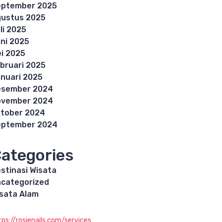
eptember 2025
ustus 2025
li 2025
ni 2025
i 2025
bruari 2025
nuari 2025
esember 2024
ovember 2024
tober 2024
eptember 2024
ategories
stinasi Wisata
categorized
sata Alam
tps://rosienails.com/services