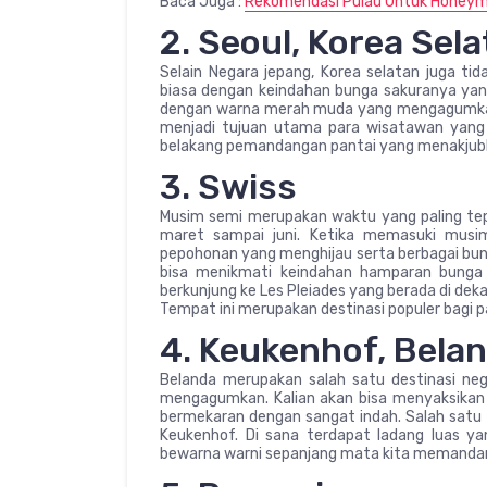
Baca Juga :
Rekomendasi Pulau Untuk Honeym
2. Seoul, Korea Sel
Selain Negara jepang, Korea selatan juga ti
biasa dengan keindahan bunga sakuranya yan
dengan warna merah muda yang mengagumkan.
menjadi tujuan utama para wisatawan yang 
belakang pemandangan pantai yang menakjub
3. Swiss
Musim semi merupakan waktu yang paling tepa
maret sampai juni. Ketika memasuki musi
pepohonan yang menghijau serta berbagai bun
bisa menikmati keindahan hamparan bunga n
berkunjung ke Les Pleiades yang berada di deka
Tempat ini merupakan destinasi populer bagi 
4. Keukenhof, Bela
Belanda merupakan salah satu destinasi ne
mengagumkan. Kalian akan bisa menyaksikan
bermekaran dengan sangat indah. Salah satu
Keukenhof. Di sana terdapat ladang luas y
bewarna warni sepanjang mata kita memanda