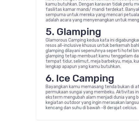
kamu butuhkan. Dengan karavan tidak perlu m
fasilitas kamar mandi/ mandi terdekat. Banya
sempurna untuk mereka yang mencari petualan
adalah acara yang menyenangkan untuk mengin
5. Glamping
Glamorous Camping kedua kata ini digabungk
resos all-inclusive khusus untuk berkemah ba
glamping dilayani sepenuhnya seperti hotel bint
glamping tetap membuat kamu tenggelam dal
tempat tidur, selimut, meja barbekyu, meja, k
lengkap apapun yang kamu butuhkan.
6. Ice Camping
Bayangkan kamu memasang tenda bukan di ata
permukaan sungai yang membeku. Aktivitas ini
eksterm mengubah alam menjadi dunia yang b
kegiatan outdoor yang ingin merasakan langs
kencang dan suhu di bawah -8 derajat celcius.