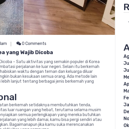
R
Alam
0 Comments
A
a yang Wajib Dicoba
Ag
icoba – Satu aktivitas yang semakin populer di Korea
Ju
atasi perjalanan ke luar negeri. Selain itu berkemah
Ju
ghabiskan waktu dengan teman dan keluarga diluar
mungkin bukan kesukaan semua orang. Ada metode lain
Me
ebih lanjut tentang berbagai jenis berkemah yang
Ap
Ma
onal
Fe
Ja
giatan berkemah setidaknya membutuhkan tenda,
tivitas luar ruangan yang hebat, terutama selama musim
D
enyiapkan semua perlengkapan yang mereka butuhkan
N
jalanan yang lebih damai, kamu bisa pergi sendiri atau
gkan. Bagaimanapun jika kamu suka merencanakan
Ok