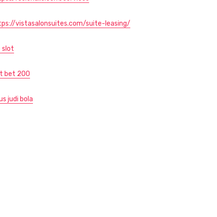
tps://vistasalonsuites.com/suite-leasing/
 slot
ot bet 200
us judi bola