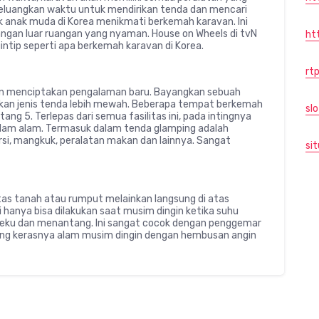
eluangkan waktu untuk mendirikan tenda dan mencari
k anak muda di Korea menikmati berkemah karavan. Ini
gan luar ruangan yang nyaman. House on Wheels di tvN
ht
tip seperti apa berkemah karavan di Korea.
rtp
an menciptakan pengalaman baru. Bayangkan sebuah
hkan jenis tenda lebih mewah. Beberapa tempat berkemah
sl
ang 5. Terlepas dari semua fasilitas ini, pada intingnya
am alam. Termasuk dalam tenda glamping adalah
ursi, mangkuk, peralatan makan dan lainnya. Sangat
sit
s tanah atau rumput melainkan langsung di atas
 hanya bisa dilakukan saat musim dingin ketika suhu
eku dan menantang. Ini sangat cocok dengan penggemar
ung kerasnya alam musim dingin dengan hembusan angin