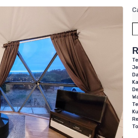
C
R
Te
Je
Da
Ka
De
Wa
Te
Ku
Re
T