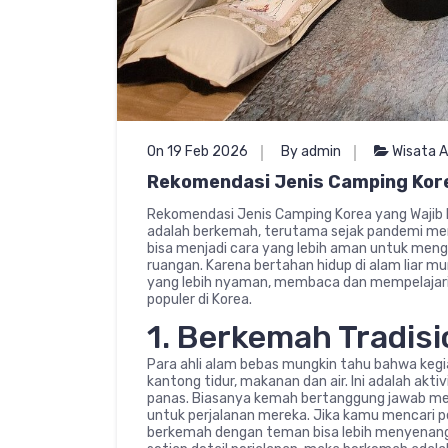
On 19 Feb 2026
By admin
Wisata 
Rekomendasi Jenis Camping Kore
Rekomendasi Jenis Camping Korea yang Wajib D
adalah berkemah, terutama sejak pandemi memb
bisa menjadi cara yang lebih aman untuk men
ruangan. Karena bertahan hidup di alam liar 
yang lebih nyaman, membaca dan mempelajari l
populer di Korea.
1. Berkemah Tradisi
Para ahli alam bebas mungkin tahu bahwa ke
kantong tidur, makanan dan air. Ini adalah ak
panas. Biasanya kemah bertanggung jawab m
untuk perjalanan mereka. Jika kamu mencari per
berkemah dengan teman bisa lebih menyenan