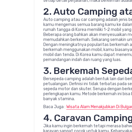
setiap detail perjalanan, maka berkemah adala
2. Auto Camping at
Auto camping atau car camping adalah jenis b
kamu mengemas semua barang kamu ke dalam
rumah tangga di Korea memiliki 1-2 mobil yan
Beberapa orang bahkan akan menyesuaikan mob
memudahkan berkemah. Sekarang semakin umu
Dengan meningkatnya popularitas berkemah ad
berkemah menggunakan mobil, kamu biasanya 
mobil dan tenda. Di Korea kamu dapat menem
pemandangan indah dan ruang yang luas.
3. Berkemah Seped
Bersepeda camping adalah bentuk lain dari b
petualangan. Definisi ini tidak terbatas pada s
sepeda motor dan skuter. Serupa dengan be
perlengkapan kamu. Metode berkemah ini bisa
banyak stamina.
Baca Juga :
Wisata Alam Menakjubkan Di Bulga
4. Caravan Campin
Jika kamu ingin berkemah tetapi merasa b
karavan sangat cocok untuk kamu. Kebanyakan