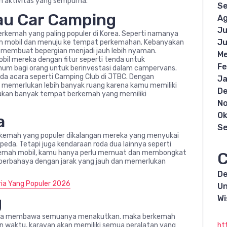
h aktivitas yang sempurna.
S
au Car Camping
Ag
Ju
erkemah yang paling populer di Korea. Seperti namanya
Ju
 mobil dan menuju ke tempat perkemahan. Kebanyakan
g membuat bepergian menjadi jauh lebih nyaman.
Me
il mereka dengan fitur seperti tenda untuk
Fe
m bagi orang untuk berinvestasi dalam campervans.
a acara seperti Camping Club di JTBC. Dengan
Ja
memerlukan lebih banyak ruang karena kamu memiliki
D
ukan banyak tempat berkemah yang memiliki
N
Ok
a
S
erkemah yang populer dikalangan mereka yang menyukai
epeda. Tetapi juga kendaraan roda dua lainnya seperti
rkemah mobil, kamu hanya perlu memuat dan membongkat
C
 berbahaya dengan jarak yang jauh dan memerlukan
De
ria Yang Populer 2026
Un
g
Wi
ahwa membawa semuanya menakutkan. maka berkemah
 waktu, karavan akan memiliki semua peralatan yang
ht