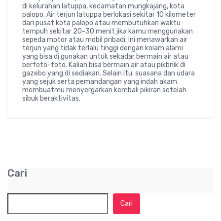
di kelurahan latuppa, kecamatan mungkajang, kota
palopo. Air terjun latuppa berlokasi sekitar 10 kilometer
dari pusat kota palopo atau membutuhkan waktu
tempuh sekitar 20-30 menit jika kamu menggunakan
sepeda motor atau mobil pribadi. Ini menawarkan air
terjun yang tidak terlalu tinggi dengan kolam alami
yang bisa di gunakan untuk sekadar bermain air atau
berfoto-foto. Kalian bisa bermain air atau pikbnik di
gazebo yang di sediakan. Selain itu. suasana dan udara
yang sejuk serta pemandangan yang indah akam
membuatmu menyergarkan kembali pikiran setelah
sibuk beraktivitas.
Cari
Cari