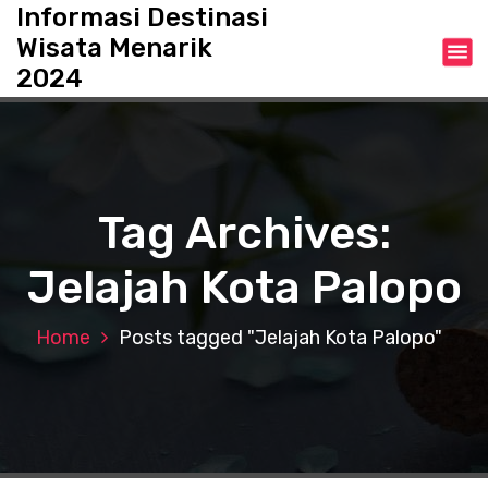
S
Informasi Destinasi
k
Wisata Menarik
i
2024
p
t
o
c
o
n
Tag Archives:
t
e
Jelajah Kota Palopo
n
t
Home
Posts tagged "Jelajah Kota Palopo"