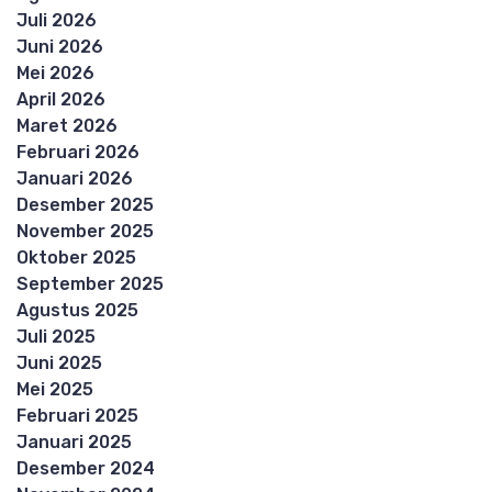
Juli 2026
Juni 2026
Mei 2026
April 2026
Maret 2026
Februari 2026
Januari 2026
Desember 2025
November 2025
Oktober 2025
September 2025
Agustus 2025
Juli 2025
Juni 2025
Mei 2025
Februari 2025
Januari 2025
Desember 2024