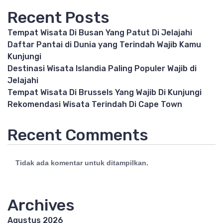
Recent Posts
Tempat Wisata Di Busan Yang Patut Di Jelajahi
Daftar Pantai di Dunia yang Terindah Wajib Kamu
Kunjungi
Destinasi Wisata Islandia Paling Populer Wajib di
Jelajahi
Tempat Wisata Di Brussels Yang Wajib Di Kunjungi
Rekomendasi Wisata Terindah Di Cape Town
Recent Comments
Tidak ada komentar untuk ditampilkan.
Archives
Agustus 2026