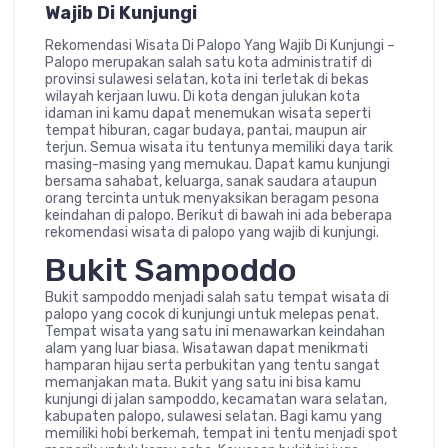
Wajib Di Kunjungi
Rekomendasi Wisata Di Palopo Yang Wajib Di Kunjungi –
Palopo merupakan salah satu kota administratif di
provinsi sulawesi selatan, kota ini terletak di bekas
wilayah kerjaan luwu. Di kota dengan julukan kota
idaman ini kamu dapat menemukan wisata seperti
tempat hiburan, cagar budaya, pantai, maupun air
terjun. Semua wisata itu tentunya memiliki daya tarik
masing-masing yang memukau. Dapat kamu kunjungi
bersama sahabat, keluarga, sanak saudara ataupun
orang tercinta untuk menyaksikan beragam pesona
keindahan di palopo. Berikut di bawah ini ada beberapa
rekomendasi wisata di palopo yang wajib di kunjungi.
Bukit Sampoddo
Bukit sampoddo menjadi salah satu tempat wisata di
palopo yang cocok di kunjungi untuk melepas penat.
Tempat wisata yang satu ini menawarkan keindahan
alam yang luar biasa. Wisatawan dapat menikmati
hamparan hijau serta perbukitan yang tentu sangat
memanjakan mata. Bukit yang satu ini bisa kamu
kunjungi di jalan sampoddo, kecamatan wara selatan,
kabupaten palopo, sulawesi selatan. Bagi kamu yang
memiliki hobi berkemah, tempat ini tentu menjadi spot