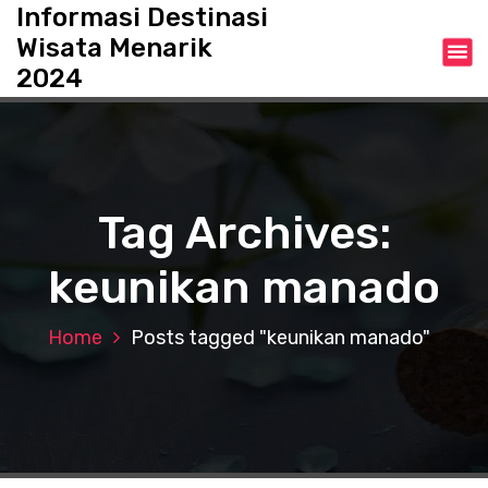
S
Informasi Destinasi
k
Wisata Menarik
i
2024
p
t
o
c
o
n
Tag Archives:
t
e
keunikan manado
n
t
Home
Posts tagged "keunikan manado"