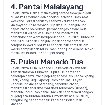
4. Pantai Malalayang
Selanjutnya, Pantai Malalayang berada tidak jauh dari
pusat kota Manado dan cocok di jadikan tujuan saat
weekend. Lokasi persisnya terletak di kecamatan
Malalayang, Kota Manado. Di pantai ini, pengunjung
dapat diving menikmati pemandangan bawah laut,
menikmati kuliner atau bersantai menikmati
pemandangan alam berupa Manado Tua, Pulau Bunaken
dan Pulau Siladen. Pengunjung dapat menempuh
tempat ini dari pusat kota dengan jalur darat dalam
waktu tempuh sekitar 25 menit dan juga di kenai biaya
masuk mulai dari Rp5.000 per orang.
5. Pulau Manado Tua
Selanjutnya, Pulau Manado Tua berada di kawasan
Taman Nasional Bunaken. Di pulau ini terdapat
beberapa pantai yang populer, antara lain Pantai Apeng
Datu, Apeng Gugu, Apeng Saleh dan Batu Layar.
Pengunjung dapat berenang, berjemur, diving,
menikmati panorama matahari terbenam (sunset),
mengunjungi hutan bakau, bahkan berinteraksi dengan
dugong atau lumba-lumba. Untk mencapai pulau ini,
pengunjung dapat menaiki kapal dari Pelabuhan
Manado.