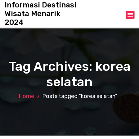
S
Informasi Destinasi
k
Wisata Menarik
i
2024
p
t
o
c
o
n
Tag Archives: korea
t
e
selatan
n
t
Home
Posts tagged "korea selatan"