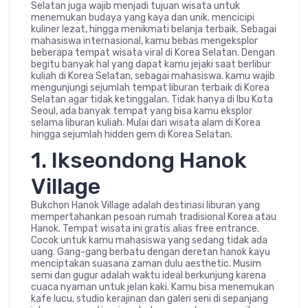
Selatan juga wajib menjadi tujuan wisata untuk
menemukan budaya yang kaya dan unik. mencicipi
kuliner lezat, hingga menikmati belanja terbaik. Sebagai
mahasiswa internasional, kamu bebas mengeksplor
beberapa tempat wisata viral di Korea Selatan. Dengan
begitu banyak hal yang dapat kamu jejaki saat berlibur
kuliah di Korea Selatan, sebagai mahasiswa. kamu wajib
mengunjungi sejumlah tempat liburan terbaik di Korea
Selatan agar tidak ketinggalan. Tidak hanya di Ibu Kota
Seoul, ada banyak tempat yang bisa kamu eksplor
selama liburan kuliah. Mulai dari wisata alam di Korea
hingga sejumlah hidden gem di Korea Selatan.
1. Ikseondong Hanok
Village
Bukchon Hanok Village adalah destinasi liburan yang
mempertahankan pesoan rumah tradisional Korea atau
Hanok. Tempat wisata ini gratis alias free entrance.
Cocok untuk kamu mahasiswa yang sedang tidak ada
uang. Gang-gang berbatu dengan deretan hanok kayu
menciptakan suasana zaman dulu aesthetic. Musim
semi dan gugur adalah waktu ideal berkunjung karena
cuaca nyaman untuk jelan kaki. Kamu bisa menemukan
kafe lucu, studio kerajinan dan galeri seni di sepanjang