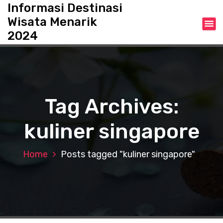
S
Informasi Destinasi
k
Wisata Menarik
i
2024
p
t
o
c
o
n
Tag Archives:
t
e
kuliner singapore
n
t
Home
Posts tagged "kuliner singapore"