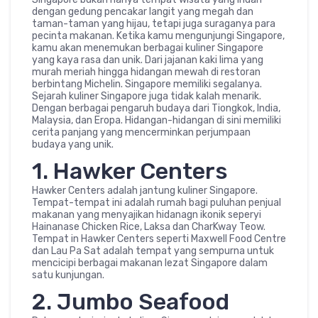
dengan gedung pencakar langit yang megah dan
taman-taman yang hijau, tetapi juga suraganya para
pecinta makanan. Ketika kamu mengunjungi Singapore,
kamu akan menemukan berbagai kuliner Singapore
yang kaya rasa dan unik. Dari jajanan kaki lima yang
murah meriah hingga hidangan mewah di restoran
berbintang Michelin. Singapore memiliki segalanya.
Sejarah kuliner Singapore juga tidak kalah menarik.
Dengan berbagai pengaruh budaya dari Tiongkok, India,
Malaysia, dan Eropa. Hidangan-hidangan di sini memiliki
cerita panjang yang mencerminkan perjumpaan
budaya yang unik.
1. Hawker Centers
Hawker Centers adalah jantung kuliner Singapore.
Tempat-tempat ini adalah rumah bagi puluhan penjual
makanan yang menyajikan hidanagn ikonik seperyi
Hainanase Chicken Rice, Laksa dan CharKway Teow.
Tempat in Hawker Centers seperti Maxwell Food Centre
dan Lau Pa Sat adalah tempat yang sempurna untuk
mencicipi berbagai makanan lezat Singapore dalam
satu kunjungan.
2. Jumbo Seafood