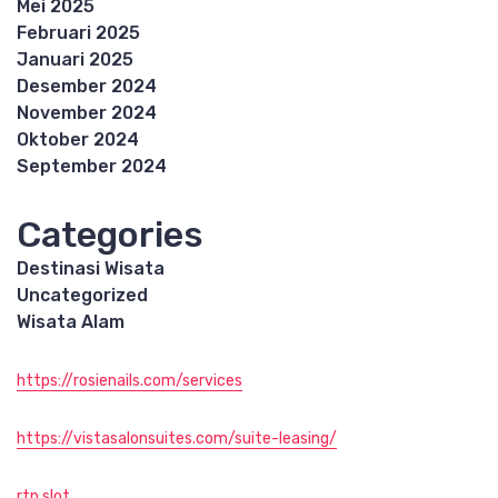
Mei 2025
Februari 2025
Januari 2025
Desember 2024
November 2024
Oktober 2024
September 2024
Categories
Destinasi Wisata
Uncategorized
Wisata Alam
https://rosienails.com/services
https://vistasalonsuites.com/suite-leasing/
rtp slot