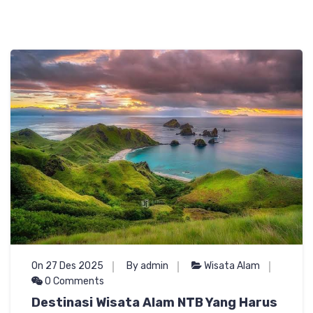
On 27 Des 2025
By admin
Wisata Alam
0 Comments
Destinasi Wisata Alam NTB Yang Harus