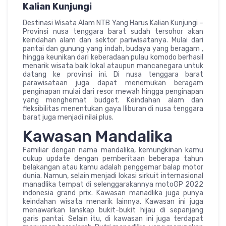
Kalian Kunjungi
Destinasi Wisata Alam NTB Yang Harus Kalian Kunjungi –
Provinsi nusa tenggara barat sudah tersohor akan
keindahan alam dan sektor pariwisatanya. Mulai dari
pantai dan gunung yang indah, budaya yang beragam ,
hingga keunikan dari keberadaan pulau komodo berhasil
menarik wisata baik lokal ataupun mancanegara untuk
datang ke provinsi ini. Di nusa tenggara barat
parawisataan juga dapat menemukan beragam
penginapan mulai dari resor mewah hingga penginapan
yang menghemat budget. Keindahan alam dan
fleksibilitas menentukan gaya lliburan di nusa tenggara
barat juga menjadi nilai plus.
Kawasan Mandalika
Familiar dengan nama mandalika, kemungkinan kamu
cukup update dengan pemberitaan beberapa tahun
belakangan atau kamu adalah penggemar balap motor
dunia. Namun, selain menjadi lokasi sirkuit internasional
manadlika tempat di selenggarakannya motoGP 2022
indonesia grand prix. Kawasan manadlika juga punya
keindahan wisata menarik lainnya. Kawasan ini juga
menawarkan lanskap bukit-bukit hijau di sepanjang
garis pantai. Selain itu, di kawasan ini juga terdapat