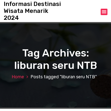
S
Informasi Destinasi
k
Wisata Menarik
i
2024
p
t
o
c
o
n
Tag Archives:
t
e
liburan seru NTB
n
t
Home
Posts tagged "liburan seru NTB"