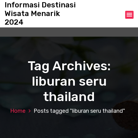
S
Informasi Destinasi
k
Wisata Menarik
i
2024
p
t
o
c
o
n
Tag Archives:
t
e
liburan seru
n
t
thailand
Home
Posts tagged "liburan seru thailand"