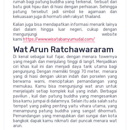
rumah bagi patung buddha yang terkenal, terbuat dari
batu giok hijau dan di hiasi dengan perhiasan. Sehingga
patung tersebut jadi simbol ke agamaan dan
kekuasaan juga di hormati oleh rakyat thailand.
Kalian juga bisa mendapatkan informasi menarik lainya
dari dalam hingga luar negeri, cukup dengan
mengunjungi website
kami
https://www.wisatabanyumudal.com/
Wat Arun Ratchawararam
Di kenal sebagai kuil fajar, dengan menara towernya
yang megah dan menjulang tinggi di langit. Menjadikan
ciri khas kuil ini dan menjadi daya tarik utama bagi
pengunjung. Dengan memiliki tinggi 70 meter, menara
yang di hiasi dengan ukiran indah dan porselen yang
berwarna warni, menciptakan pemandangan yang
memukau. Kamu bisa mengunjungi wat arun untuk
menjelajahi setiap komplek kuil yang indah. Berbagai
paviliun , kuil dan patung buddha yang mengesankan
bisa kamu jumpai di dalamnya. Selain itu ada salah satu
tempat yang paling penting yaitu vihara utama, yang
menampung patung buddha yang sangat dihormati.
Pemandangan yang menajubkan dari sungai dan kota
bangkok dapak kamu nikmati dari puncak menara wat
arun.