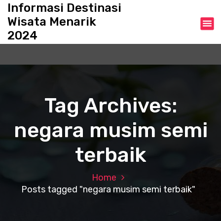
S
Informasi Destinasi
k
Wisata Menarik
i
2024
p
t
o
c
o
n
Tag Archives:
t
e
negara musim semi
n
t
terbaik
Home
Posts tagged "negara musim semi terbaik"