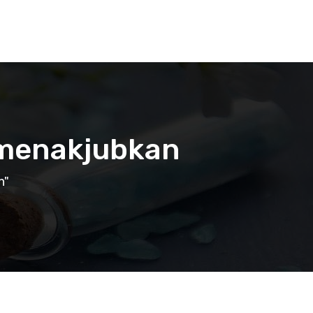
 menakjubkan
n"