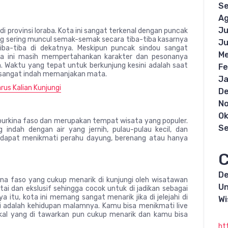
S
Ag
Ju
i provinsi loraba. Kota ini sangat terkenal dengan puncak
g sering muncul semak-semak secara tiba-tiba kasarnya
Ju
ba-tiba di dekatnya. Meskipun puncak sindou sangat
Me
ta ini masih mempertahankan karakter dan pesonanya
a. Waktu yang tepat untuk berkunjung kesini adalah saat
Fe
sangat indah memanjakan mata.
Ja
rus Kalian Kunjungi
D
N
Ok
t burkina faso dan merupakan tempat wisata yang populer.
S
ndah dengan air yang jernih, pulau-pulau kecil, dan
g dapat menikmati perahu dayung, berenang atau hanya
C
De
na faso yang cukup menarik di kunjungi oleh wisatawan
Un
tai dan ekslusif sehingga cocok untuk di jadikan sebagai
 itu, kota ini memang sangat menarik jika di jelejahi di
Wi
ni adalah kehidupan malamnya. Kamu bisa menikmati live
lokal yang di tawarkan pun cukup menarik dan kamu bisa
ht