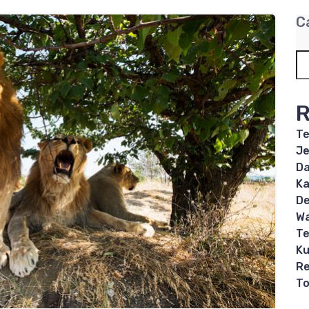
C
R
Te
Je
Da
Ka
De
Wa
Te
Ku
Re
T