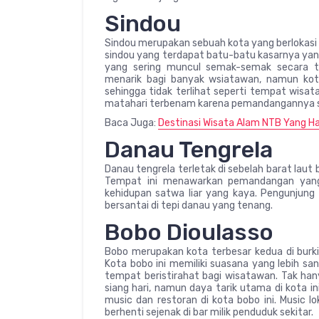
Sindou
Sindou merupakan sebuah kota yang berlokasi d
sindou yang terdapat batu-batu kasarnya yan
yang sering muncul semak-semak secara ti
menarik bagi banyak wsiatawan, namun ko
sehingga tidak terlihat seperti tempat wisat
matahari terbenam karena pemandangannya 
Baca Juga:
Destinasi Wisata Alam NTB Yang Ha
Danau Tengrela
Danau tengrela terletak di sebelah barat lau
Tempat ini menawarkan pemandangan yang i
kehidupan satwa liar yang kaya. Pengunjun
bersantai di tepi danau yang tenang.
Bobo Dioulasso
Bobo merupakan kota terbesar kedua di burki
Kota bobo ini memiliki suasana yang lebih san
tempat beristirahat bagi wisatawan. Tak hanya
siang hari, namun daya tarik utama di kota i
music dan restoran di kota bobo ini. Music 
berhenti sejenak di bar milik penduduk sekitar.