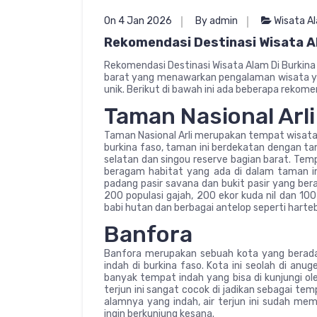
On 4 Jan 2026
By admin
Wisata A
Rekomendasi Destinasi Wisata A
Rekomendasi Destinasi Wisata Alam Di Burkina 
barat yang menawarkan pengalaman wisata ya
unik. Berikut di bawah ini ada beberapa rekomen
Taman Nasional Arli
Taman Nasional Arli merupakan tempat wisata 
burkina faso, taman ini berdekatan dengan ta
selatan dan singou reserve bagian barat. Temp
beragam habitat yang ada di dalam taman ini,
padang pasir savana dan bukit pasir yang bera
200 populasi gajah, 200 ekor kuda nil dan 100
babi hutan dan berbagai antelop seperti harteb
Banfora
Banfora merupakan sebuah kota yang berada 
indah di burkina faso. Kota ini seolah di an
banyak tempat indah yang bisa di kunjungi oleh
terjun ini sangat cocok di jadikan sebagai te
alamnya yang indah, air terjun ini sudah mem
ingin berkunjung kesana.