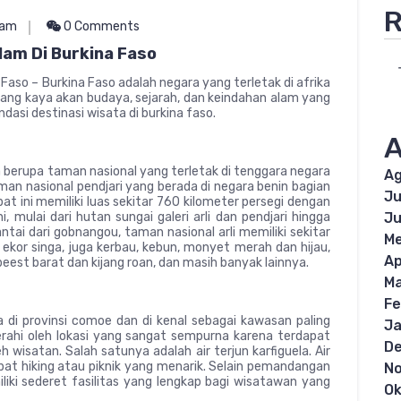
R
lam
0 Comments
lam Di Burkina Faso
Faso – Burkina Faso adalah negara yang terletak di afrika
ng kaya akan budaya, sejarah, dan keindahan alam yang
dasi destinasi wisata di burkina faso.
A
berupa taman nasional yang terletak di tenggara negara
Ag
man nasional pendjari yang berada di negara benin bagian
Ju
at ini memiliki luas sekitar 760 kilometer persegi dengan
 mulai dari hutan sungai galeri arli dan pendjari hingga
Ju
ntai dari gobnangou, taman nasional arli memiliki sekitar
Me
 ekor singa, juga kerbau, kebun, monyet merah dan hijau,
Ap
eest barat dan kijang roan, dan masih banyak lainnya.
Ma
Fe
di provinsi comoe dan di kenal sebagai kawasan paling
Ja
ugerahi oleh lokasi yang sangat sempurna karena terdapat
D
 wisatan. Salah satunya adalah air terjun karfiguela. Air
mpat hiking atau piknik yang menarik. Selain pemandangan
N
iliki sederet fasilitas yang lengkap bagi wisatawan yang
Ok