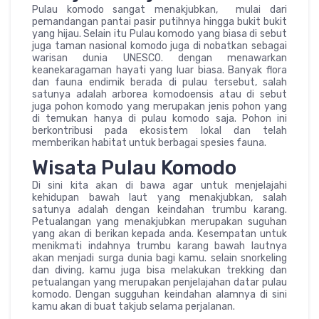
Pulau komodo sangat menakjubkan, mulai dari
pemandangan pantai pasir putihnya hingga bukit bukit
yang hijau. Selain itu Pulau komodo yang biasa di sebut
juga taman nasional komodo juga di nobatkan sebagai
warisan dunia UNESCO. dengan menawarkan
keanekaragaman hayati yang luar biasa. Banyak flora
dan fauna endimik berada di pulau tersebut, salah
satunya adalah arborea komodoensis atau di sebut
juga pohon komodo yang merupakan jenis pohon yang
di temukan hanya di pulau komodo saja. Pohon ini
berkontribusi pada ekosistem lokal dan telah
memberikan habitat untuk berbagai spesies fauna.
Wisata Pulau Komodo
Di sini kita akan di bawa agar untuk menjelajahi
kehidupan bawah laut yang menakjubkan, salah
satunya adalah dengan keindahan trumbu karang.
Petualangan yang menakjubkan merupakan suguhan
yang akan di berikan kepada anda. Kesempatan untuk
menikmati indahnya trumbu karang bawah lautnya
akan menjadi surga dunia bagi kamu. selain snorkeling
dan diving, kamu juga bisa melakukan trekking dan
petualangan yang merupakan penjelajahan datar pulau
komodo. Dengan sugguhan keindahan alamnya di sini
kamu akan di buat takjub selama perjalanan.