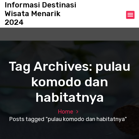
S
Informasi Destinasi
k
Wisata Menarik
i
2024
p
t
o
c
o
n
Tag Archives: pulau
t
e
komodo dan
n
t
habitatnya
Home
Posts tagged "pulau komodo dan habitatnya"