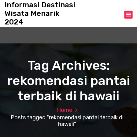
S
Informasi Destinasi
k
Wisata Menarik
i
2024
p
t
o
c
o
n
Tag Archives:
t
e
rekomendasi pantai
n
t
terbaik di hawaii
Home
Posts tagged "rekomendasi pantai terbaik di
hawaii"