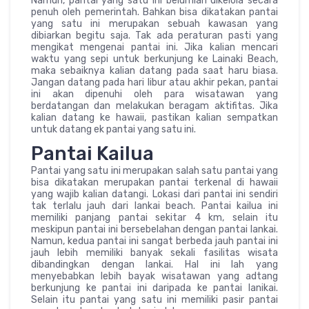
Namun, pantai yang satu ini belumlah dikelola secara
penuh oleh pemerintah. Bahkan bisa dikatakan pantai
yang satu ini merupakan sebuah kawasan yang
dibiarkan begitu saja. Tak ada peraturan pasti yang
mengikat mengenai pantai ini. Jika kalian mencari
waktu yang sepi untuk berkunjung ke Lainaki Beach,
maka sebaiknya kalian datang pada saat haru biasa.
Jangan datang pada hari libur atau akhir pekan, pantai
ini akan dipenuhi oleh para wisatawan yang
berdatangan dan melakukan beragam aktifitas. Jika
kalian datang ke hawaii, pastikan kalian sempatkan
untuk datang ek pantai yang satu ini.
Pantai Kailua
Pantai yang satu ini merupakan salah satu pantai yang
bisa dikatakan merupakan pantai terkenal di hawaii
yang wajib kalian datangi. Lokasi dari pantai ini sendiri
tak terlalu jauh dari lankai beach. Pantai kailua ini
memiliki panjang pantai sekitar 4 km, selain itu
meskipun pantai ini bersebelahan dengan pantai lankai.
Namun, kedua pantai ini sangat berbeda jauh pantai ini
jauh lebih memiliki banyak sekali fasilitas wisata
dibandingkan dengan lankai. Hal ini lah yang
menyebabkan lebih bayak wisatawan yang adtang
berkunjung ke pantai ini daripada ke pantai lanikai.
Selain itu pantai yang satu ini memiliki pasir pantai