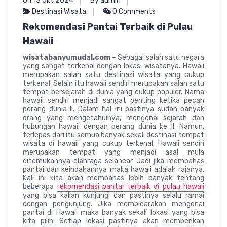
On 13 Okt 2024
By admin
Destinasi Wisata
0 Comments
Rekomendasi Pantai Terbaik di Pulau
Hawaii
wisatabanyumudal.com
– Sebagai salah satu negara
yang sangat terkenal dengan lokasi wisatanya. Hawaii
merupakan salah satu destinasi wisata yang cukup
terkenal. Selain itu hawaii sendiri merupakan salah satu
tempat bersejarah di dunia yang cukup populer. Nama
hawaii sendiri menjadi sangat penting ketika pecah
perang dunia II. Dalam hal ini pastinya sudah banyak
orang yang mengetahuinya, mengenai sejarah dan
hubungan hawaii dengan perang dunia ke II. Namun,
terlepas dari itu semua banyak sekali destinasi tempat
wisata di hawaii yang cukup terkenal. Hawaii sendiri
merupakan tempat yang menjadi asal mula
ditemukannya olahraga selancar. Jadi jika membahas
pantai dan keindahannya maka hawaii adalah rajanya.
Kali ini kita akan membahas lebih banyak tentang
beberapa
rekomendasi pantai terbaik di pulau hawaii
yang bisa kalian kunjungi dan pastinya selalu ramai
dengan pengunjung. Jika membicarakan mengenai
pantai di Hawaii maka banyak sekali lokasi yang bisa
kita pilih. Setiap lokasi pastinya akan memberikan