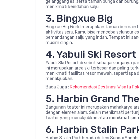
gelanggang es, serta taman bunga dan burung. 
menikmati keindahan salju.
3. Bingxue Big
Bingxue Big World merupakan taman bermain 
aktivitas seru, Kamu bisa mencoba seluncur es,
pemandangan salju yang indah. Tempat ini san
musim dingin.
4. Yabuli Ski Resort
Yabuli Ski Resort di sebut sebagai surganya pa
ini merupakan area ski terbesar dan paling ter
menikmati fasilitas resor mewah, seperti sp
menakjubkan.
Baca Juga :
Rekomendasi Destinasi Wisata Pola
5. Harbin Grand Th
Bangunan teater ini merupakan mahakarya ar
dengan elemen alam. Selain menikmati pertunju
teater yang menakjubkan atau menikmati peman
6. Harbin Stalin Par
Harbin Stalin Park berada di tepi Sungai Son