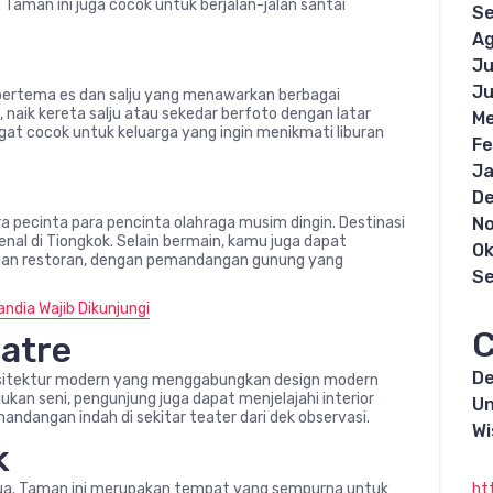
Taman ini juga cocok untuk berjalan-jalan santai
S
Ag
Ju
Ju
bertema es dan salju yang menawarkan berbagai
 naik kereta salju atau sekedar berfoto dengan latar
Me
gat cocok untuk keluarga yang ingin menikmati liburan
Fe
Ja
D
N
ra pecinta para pencinta olahraga musim dingin. Destinasi
kenal di Tiongkok. Selain bermain, kamu juga dapat
Ok
a dan restoran, dengan pemandangan gunung yang
S
ndia Wajib Dikunjungi
C
eatre
De
sitektur modern yang menggabungkan design modern
kan seni, pengunjung juga dapat menjelajahi interior
Un
dangan indah di sekitar teater dari dek observasi.
Wi
k
ht
ghua. Taman ini merupakan tempat yang sempurna untuk