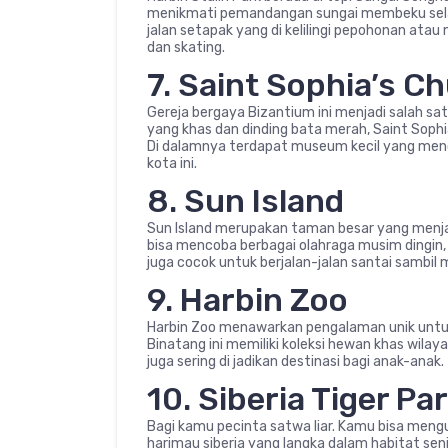
menikmati pemandangan sungai membeku selam
jalan setapak yang di kelilingi pepohonan atau
dan skating.
7. Saint Sophia’s C
Gereja bergaya Bizantium ini menjadi salah satu
yang khas dan dinding bata merah, Saint Sophi
Di dalamnya terdapat museum kecil yang menc
kota ini.
8. Sun Island
Sun Island merupakan taman besar yang menjadi
bisa mencoba berbagai olahraga musim dingin, se
juga cocok untuk berjalan-jalan santai samb
9. Harbin Zoo
Harbin Zoo menawarkan pengalaman unik untuk
Binatang ini memiliki koleksi hewan khas wilaya
juga sering di jadikan destinasi bagi anak-anak.
10. Siberia Tiger Pa
Bagi kamu pecinta satwa liar. Kamu bisa mengu
harimau siberia yang langka dalam habitat se