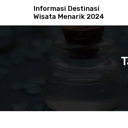
S
Informasi Destinasi
k
Wisata Menarik 2024
i
p
t
o
c
o
n
T
t
e
n
t