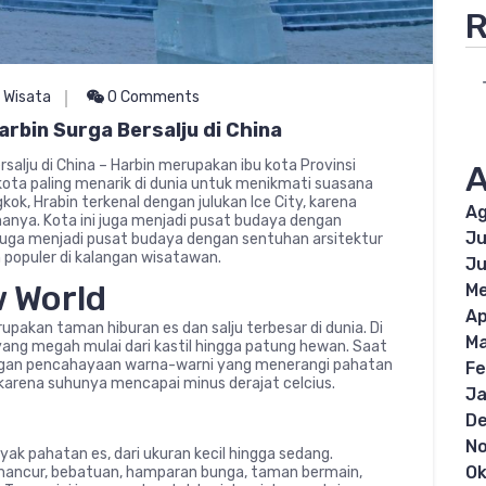
R
i Wisata
0 Comments
rbin Surga Bersalju di China
salju di China – Harbin merupakan ibu kota Provinsi
A
 kota paling menarik di dunia untuk menikmati suasana
gkok, Hrabin terkenal dengan julukan Ice City, karena
Ag
manya. Kota ini juga menjadi pusat budaya dengan
Ju
 juga menjadi pusat budaya dengan sentuhan arsitektur
n populer di kalangan wisatawan.
Ju
w World
Me
Ap
erupakan taman hiburan es dan salju terbesar di dunia. Di
Ma
 yang megah mulai dari kastil hingga patung hewan. Saat
ngan pencahayaan warna-warni yang menerangi pahatan
Fe
 karena suhunya mencapai minus derajat celcius.
Ja
D
N
ak pahatan es, dari ukuran kecil hingga sedang.
Ok
r mancur, bebatuan, hamparan bunga, taman bermain,