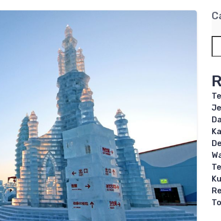
C
R
Te
Je
Da
Ka
De
Wa
Te
Ku
Re
T