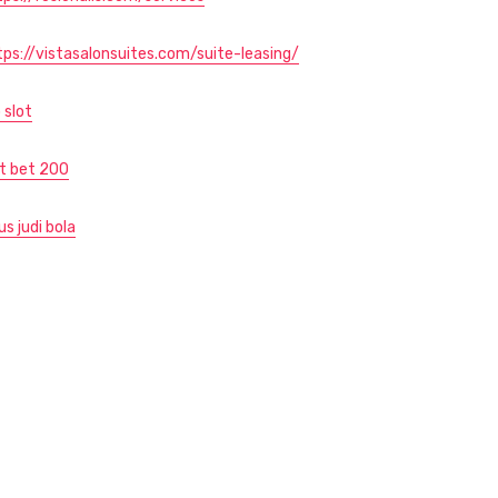
tps://vistasalonsuites.com/suite-leasing/
 slot
ot bet 200
us judi bola