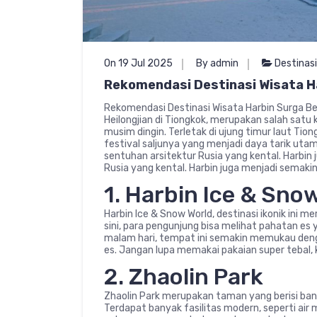
On 19 Jul 2025
By admin
Destinas
Rekomendasi Destinasi Wisata Ha
Rekomendasi Destinasi Wisata Harbin Surga Ber
Heilongjian di Tiongkok, merupakan salah satu
musim dingin. Terletak di ujung timur laut Tion
festival saljunya yang menjadi daya tarik uta
sentuhan arsitektur Rusia yang kental. Harbin
Rusia yang kental. Harbin juga menjadi semaki
1. Harbin Ice & Sno
Harbin Ice & Snow World, destinasi ikonik ini m
sini, para pengunjung bisa melihat pahatan es
malam hari, tempat ini semakin memukau de
es. Jangan lupa memakai pakaian super tebal,
2. Zhaolin Park
Zhaolin Park merupakan taman yang berisi bany
Terdapat banyak fasilitas modern, seperti ai