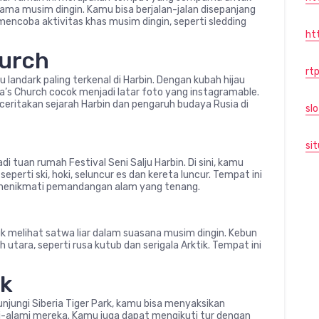
a musim dingin. Kamu bisa berjalan-jalan disepanjang
 mencoba aktivitas khas musim dingin, seperti sledding
ht
hurch
rtp
 landark paling terkenal di Harbin. Dengan kubah hijau
a’s Church cocok menjadi latar foto yang instagramable.
eritakan sejarah Harbin dan pengaruh budaya Rusia di
sl
sit
 tuan rumah Festival Seni Salju Harbin. Di sini, kamu
perti ski, hoki, seluncur es dan kereta luncur. Tempat ini
il menikmati pemandangan alam yang tenang.
 melihat satwa liar dalam suasana musim dingin. Kebun
h utara, seperti rusa kutub dan serigala Arktik. Tempat ini
rk
njungi Siberia Tiger Park, kamu bisa menyaksikan
ni-alami mereka. Kamu juga dapat mengikuti tur dengan