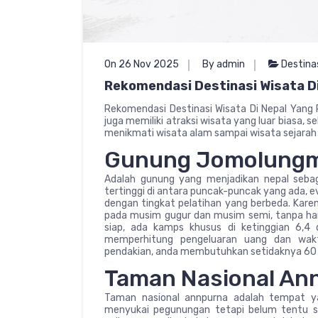
On 26 Nov 2025
By admin
Destina
Rekomendasi Destinasi Wisata Di
Rekomendasi Destinasi Wisata Di Nepal Yang P
juga memiliki atraksi wisata yang luar biasa, s
menikmati wisata alam sampai wisata sejarah y
Gunung Jomolungm
Adalah gunung yang menjadikan nepal sebagai
tertinggi di antara puncak-puncak yang ada, 
dengan tingkat pelatihan yang berbeda. Karen
pada musim gugur dan musim semi, tanpa ha
siap, ada kamps khusus di ketinggian 6,4 
memperhitung pengeluaran uang dan wak
pendakian, anda membutuhkan setidaknya 60 h
Taman Nasional An
Taman nasional annpurna adalah tempat ya
menyukai pegunungan tetapi belum tentu s