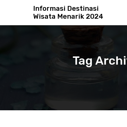
S
Informasi Destinasi
k
Wisata Menarik 2024
i
p
t
o
c
o
n
Tag Arch
t
e
n
t