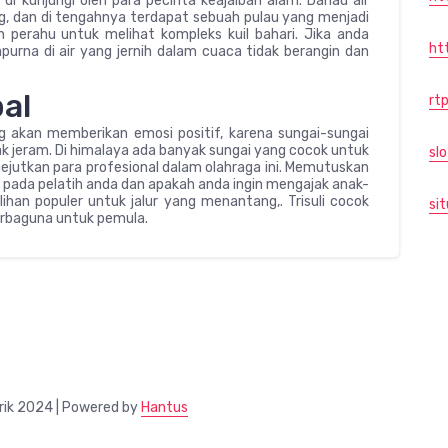
 di kunjungi oleh para pecinta keajaiban alam. Danau air
ung, dan di tengahnya terdapat sebuah pulau yang menjadi
 perahu untuk melihat kompleks kuil bahari. Jika anda
ht
purna di air yang jernih dalam cuaca tidak berangin dan
al
rtp
g akan memberikan emosi positif, karena sungai-sungai
k jeram. Di himalaya ada banyak sungai yang cocok untuk
sl
jutkan para profesional dalam olahraga ini. Memutuskan
n pada pelatih anda dan apakah anda ingin mengajak anak-
lihan populer untuk jalur yang menantang,. Trisuli cocok
sit
serbaguna untuk pemula.
rik 2024 | Powered by
Hantus