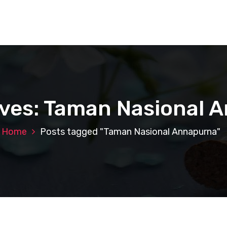
ives: Taman Nasional 
Home
Posts tagged "Taman Nasional Annapurna"