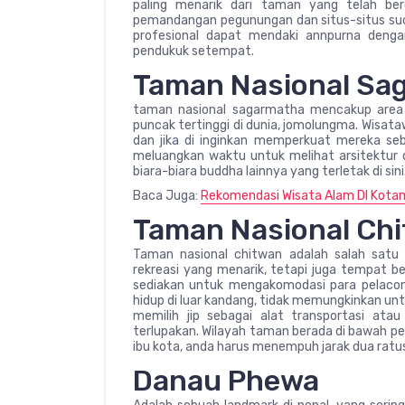
paling menarik dari taman yang telah bero
pemandangan pegunungan dan situs-situs suci
profesional dapat mendaki annpurna deng
pendukuk setempat.
Taman Nasional Sa
taman nasional sagarmatha mencakup area se
puncak tertinggi di dunia, jomolungma. Wisat
dan jika di inginkan memperkuat mereka se
meluangkan waktu untuk melihat arsitektur d
biara-biara buddha lainnya yang terletak di sini
Baca Juga:
Rekomendasi Wisata Alam DI Kota
Taman Nasional Ch
Taman nasional chitwan adalah salah satu
rekreasi yang menarik, tetapi juga tempat 
sediakan untuk mengakomodasi para pelaco
hidup di luar kandang, tidak memungkinkan unt
memilih jip sebagai alat transportasi ata
terlupakan. Wilayah taman berada di bawah pe
ibu kota, anda harus menempuh jarak dua ratus
Danau Phewa