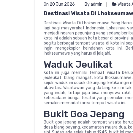
On 20 Jun 2026
By admin
Wisata 
Destinasi Wisata Di Lhokseumawe
Destinasi Wisata Di Lhokseumawe Yang Harus D
lagi bagi masyarakat Indonesia. Lokasinya y
menjadi incaran pegunjung yang sedang berlib
kota ini adalah sebuah kota besar di provinsi
begitu berbagai tempat wisata di kota ini se
ingin mengeksplor keindahan kota ini. Be
lhokseumawe yang harus di jelajahi.
Waduk Jeulikat
Kota ini juga memiliki tempat wisata beru
jeuleukat, blang mangat, kota lhokseumaw
sejuk, waduk ini cocok di kunjungi ketika ing
aktivitas. Wisatawan yang datang ke sini tak
yang indah, tetapi juga bisa menyewa rakit u
keberadaan bunga teratai yang semakin me
semakin memadati area tempat wisata ini.
Bukit Goa Jepang
Bukit goa jepang adalah tempat wisata berup
desa blang payang, kecamatan muara dua, kot
sini. Sudah ada sejak tahun 1945, bukit ini m