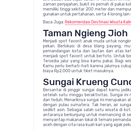
zaman penjajahan, bukit ini pernah di pakai k
memiliki tinggi sekitar 200 meter dan mempun
gunakan untuk pertahanan, serta 4 lorong lain 
Baca Juga:
Rekomendasi Destinasi Wisata Ka
Taman Ngieng Jioh
Menjadi spot favorit anak muda untuk nongkro
pekan. Berlokasi di desa blang payang, m
pemandangan kota dan lautan dari atas keti
menjadi spot favorit untuk berfoto. Untuk bi
Tersedia jalur yang bisa kamu pakai. Bagi
Kamu perlu berhati-hati karena jalurnya cuku
biaya Rp2.000 untuk tiket masuknya.
Sungai Krueng Cun
Bersantai di pinggir sungai dapat kamu jadi
setelah satu minggu beraktivitas. Sungai i
dan teduh, Menariknya sungai ini merupakan 
dengan pulau sumatera. Tak heran, air sunga
sedikit asin. Sebagai salah satu wisata di ko
antaranya berkunjung untuk memancing di seki
menyantap makanan lokal di temani pemanda
aceh dengan cita rasa kuah kari yang agak pek