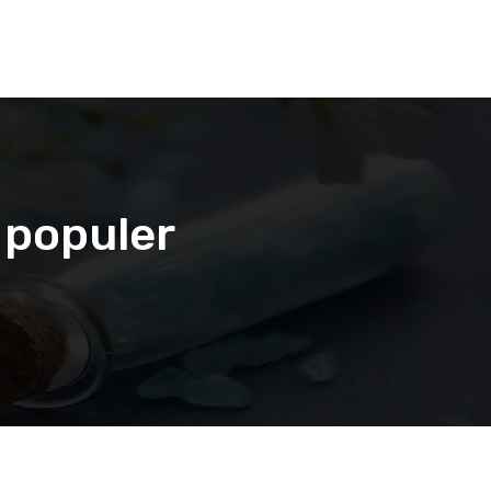
 populer