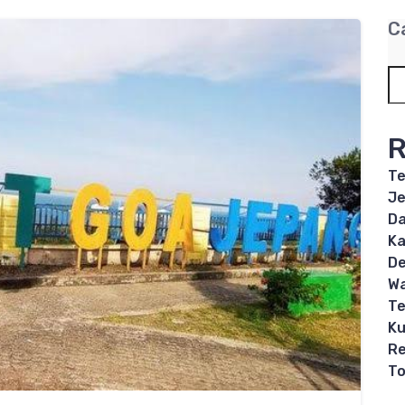
C
R
Te
Je
Da
Ka
De
Wa
Te
Ku
Re
T