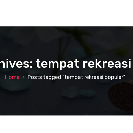
hives: tempat rekreasi
Home
Posts tagged "tempat rekreasi populer"