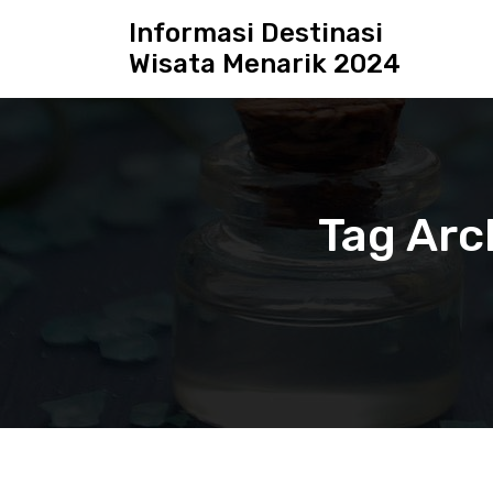
S
Informasi Destinasi
k
Wisata Menarik 2024
i
p
t
o
c
o
n
Tag Arc
t
e
n
t