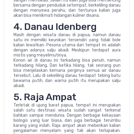
sangat memukau. Selain itu kalin juga bisa memancing
bersama dengan penduduk setempat, berkeliling danau
dengan menyewa perahu, dan tentunya kalian juga
akan bisa menikmati hidangan kuliner disana.
4. Danau Idenberg
Masih dengan wisata danau di papua, namun danau
satu ini memiliki keunikan tersendiri yang tidak bole
kalian lewatkan. Pesona utama dari tempat ini adalah
dengan adanya salju abadi. Meskipun terdapat aura
mistis yang meyelimutinya.
Konon air di danau ini terkadang bisa penuh, namun
terkadang hilang, Dan ketika hilang, tak seorang pun
bisa menjelaskan kemana perginya semua air danau
tersebut. Lalu di sekeliling danau terdapat tebing batu
bewarna putih, dan warna putih itu merupakan salju
abadi.
5. Raja Ampat
Terletak di ujung barat papua, tempat ini merupakan
salah satu destinasi wisata sudah sangat terkenal
bahkan sampai mendunia. Dengan berbagai kekayaan
biologis yang luar biasa, dan juga berbagai terumbu
karang yang indah. Raja ampat akan meberikan kalian
pengalaman menyelam yang tak akan terlupakan.