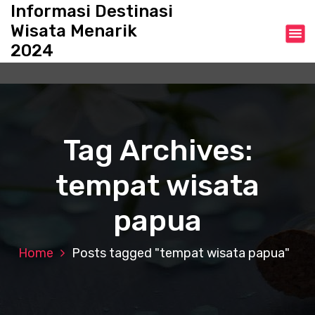
S
Informasi Destinasi
k
Wisata Menarik
i
2024
p
t
o
c
o
n
Tag Archives:
t
e
tempat wisata
n
t
papua
Home
Posts tagged "tempat wisata papua"