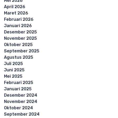
Mei 2026
April 2026
Maret 2026
Februari 2026
Januari 2026
Desember 2025
November 2025
Oktober 2025
September 2025
Agustus 2025
Juli 2025
Juni 2025
Mei 2025
Februari 2025
Januari 2025
Desember 2024
November 2024
Oktober 2024
September 2024