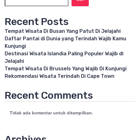
Recent Posts
Tempat Wisata Di Busan Yang Patut Di Jelajahi
Daftar Pantai di Dunia yang Terindah Wajib Kamu
Kunjungi
Destinasi Wisata Islandia Paling Populer Wajib di
Jelajahi
Tempat Wisata Di Brussels Yang Wajib Di Kunjungi
Rekomendasi Wisata Terindah Di Cape Town
Recent Comments
Tidak ada komentar untuk ditampilkan.
Archives