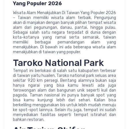
Yang Populer 2026
Wisata Alam Menakjubkan Di Taiwan Yang Populer 2026
– Taiwan memiliki wisata alam terbaik. Pengunjung
akan di manjakan dengan banyak pilihan tempat wisata
alam dari pegunungan, danau, pantai, hingga pulau.
Sebagai salah satu negara terpadat di dunia dengan
kota-kotanya yang ramai serta semarak, taiwan
memiliki berbagai pemandangan alam yang
menakjubkan. Di bawah ini ada beberapa wisata alam
menakjubkan di taiwan yang populer.
Taroko National Park
Tempat ini berlokasi di salah satu kabupaten terbesar
di taiwan yaitu huailen, Taroko national park seluas area
sekitar 920 km persegi. Bentang alamnya bukan saja
hanya ngarai yang bisa kamu lewati ada juga
terowongan alam dan bangunan unik seperti kuil dan
pagoda. Taman nasional ini punya banyak spot yang
bisa kamu kunjungi lebih dari sehari. Kalian bisa
berkeliling menggunakan bis untuk lebih mudah menuju
ke spot-spot lainnya. Selain itu juga, tempat ini sudah
menyediakan fasilitas seperti tempat istirahat dan
bahkan restoran.