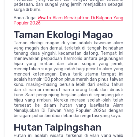
pedesaan, dan sungai yang jernih menjadikan sebagai
surga di bumi.
Baca Juga:
Wisata Alam Menakjubkan Di Bulgaria Yang
Populer 2026
Taman Ekologi Magao
Taman ekologi magao di yilan adalah kawasan alam
yang megah dan damai, terletak di tengah keindahan
tenang desa yingshi, kecamatan datong. Tempat ini
menawarkan perpaduan harmonis antara pegunungan
hijau yang rimbun dan aliran sungai yang jernih,
menciptakan surga yang indah bagi pecinta alam yang
mencari ketenangan. Daya tarik utama tempat ini
adalah hampir 100 pohon pinus merah dan pinus taiwan
kuno, masing-masing berusia lebih dari seribu tahun
dan di namai menurut nama orang bijak dari dinasti
kuno. Saat pengunjung berjalan-jalan di sepanjang jalur
hijau yang rimbun. Mereka merasa seolah-olah telah
tersesat ke dalam hutan yang luaWisata Alam
Menakjubkan Di Taiwan Yang Populer 2026s dengan
beragam pohon berdaun lebar dan vegetasi yang kaya.
Hutan Taipingshan
Hutan ini adalah wisata terkenal di yilan yang wajib