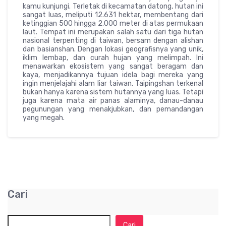
kamu kunjungi. Terletak di kecamatan datong, hutan ini
sangat luas, meliputi 12.631 hektar, membentang dari
ketinggian 500 hingga 2.000 meter di atas permukaan
laut. Tempat ini merupakan salah satu dari tiga hutan
nasional terpenting di taiwan, bersam dengan alishan
dan basianshan. Dengan lokasi geografisnya yang unik,
iklim lembap, dan curah hujan yang melimpah. Ini
menawarkan ekosistem yang sangat beragam dan
kaya, menjadikannya tujuan idela bagi mereka yang
ingin menjelajahi alam liar taiwan. Taipingshan terkenal
bukan hanya karena sistem hutannya yang luas. Tetapi
juga karena mata air panas alaminya, danau-danau
pegunungan yang menakjubkan, dan pemandangan
yang megah.
Cari
Cari