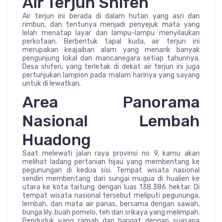
Air Terjun Shifen
Air terjun ini berada di dalam hutan yang asri dan
rimbun, dan tentunya menjadi penyejuk mata yang
lelah menatap layar dan lampu-lampu menyilaukan
perkotaan. Berbentuk tapal kuda, air terjun ini
merupakan keajaiban alam yang menarik banyak
pengunjung lokal dan mancanegara setiap tahunnya.
Desa shifen, yang terletak di dekat air terjun ini juga
pertunjukan lampion pada malam harinya yang sayang
untuk di lewatkan.
Area Panorama
Nasional Lembah
Huadong
Saat melewati jalan raya provinsi no 9, kamu akan
melihat ladang pertanian hijau yang membentang ke
pegunungan di kedua sisi. Tempat wisata nasional
sendiri membentang dari sungai mugua di hualien ke
utara ke kota taitung dengan luas 138.386 hektar. Di
tempat wisata nasional tersebut meliputi pegununga,
lembah, dan mata air panas, bersama dengan sawah,
bunga lily, buah pomelo, teh dan srikaya yang melimpah.
Penduduk yang ramah dan hangat dengan suasana