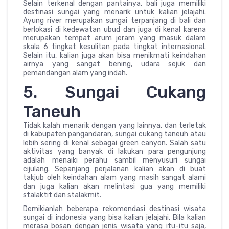
Selain terkenal dengan pantainya, bali juga memiliki
destinasi sungai yang menarik untuk kalian jelajahi.
Ayung river merupakan sungai terpanjang di bali dan
berlokasi di kedewatan ubud dan juga di kenal karena
merupakan tempat arum jeram yang masuk dalam
skala 6 tingkat kesulitan pada tingkat internasional.
Selain itu, kalian juga akan bisa menikmati keindahan
airnya yang sangat bening, udara sejuk dan
pemandangan alam yang indah.
5. Sungai Cukang
Taneuh
Tidak kalah menarik dengan yang lainnya, dan terletak
di kabupaten pangandaran, sungai cukang taneuh atau
lebih sering di kenal sebagai green canyon. Salah satu
aktivitas yang banyak di lakukan para pengunjung
adalah menaiki perahu sambil menyusuri sungai
cijulang. Sepanjang perjalanan kalian akan di buat
takjub oleh keindahan alam yang masih sangat alami
dan juga kalian akan melintasi gua yang memiliki
stalaktit dan stalakmit.
Demikianlah beberapa rekomendasi destinasi wisata
sungai di indonesia yang bisa kalian jelajahi. Bila kalian
merasa bosan dengan jenis wisata yang itu-itu saja,