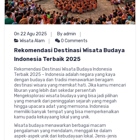
On 22 Agu 2025
By admin
Wisata Alam
0 Comments
Rekomendasi Destinasi Wisata Budaya
Indonesia Terbaik 2025
Rekomendasi Destinasi Wisata Budaya Indonesia
Terbaik 2025 – Indonesia adalah negara yang kaya
dengan budaya dan tradisi menawarkan beragam
destinasi wisara yang memikat hati. Jika kamu mencari
liburan yang lebih dari sekedar persentah
Mengeksplorasi wisata biudaya yang bisa jadi pilihan
yang menarik dari peninggalan sejarah yang megah
hingga upacara adat yang memsona. Indonesia
memiliki banyak tempat yang bisa memperkenalkan
kamu pada kekayaang lokal yang unik.
Wisata budaya menawarkan berbagai macam
pengalaman yang mendalam, menggali ke dalam
aspek-aspek unik dari kebudayaan lokal. Jenis-jenis