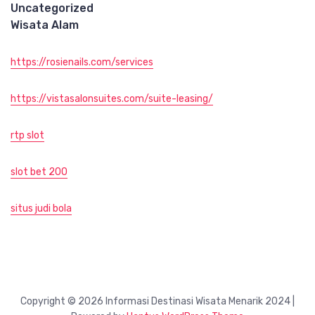
Uncategorized
Wisata Alam
https://rosienails.com/services
https://vistasalonsuites.com/suite-leasing/
rtp slot
slot bet 200
situs judi bola
Copyright © 2026 Informasi Destinasi Wisata Menarik 2024 |