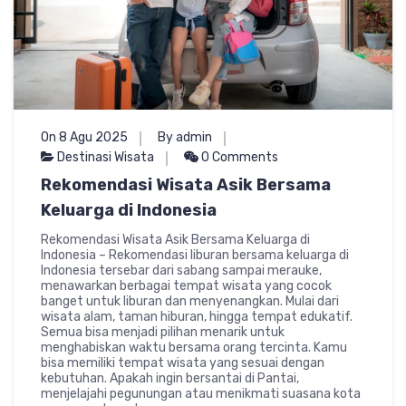
On 8 Agu 2025
By admin
Destinasi Wisata
0 Comments
Rekomendasi Wisata Asik Bersama
Keluarga di Indonesia
Rekomendasi Wisata Asik Bersama Keluarga di
Indonesia – Rekomendasi liburan bersama keluarga di
Indonesia tersebar dari sabang sampai merauke,
menawarkan berbagai tempat wisata yang cocok
banget untuk liburan dan menyenangkan. Mulai dari
wisata alam, taman hiburan, hingga tempat edukatif.
Semua bisa menjadi pilihan menarik untuk
menghabiskan waktu bersama orang tercinta. Kamu
bisa memiliki tempat wisata yang sesuai dengan
kebutuhan. Apakah ingin bersantai di Pantai,
menjelajahi pegunungan atau menikmati suasana kota