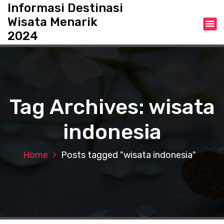
S
Informasi Destinasi
k
Wisata Menarik
i
2024
p
t
o
c
o
n
Tag Archives: wisata
t
e
indonesia
n
t
Home
Posts tagged "wisata indonesia"