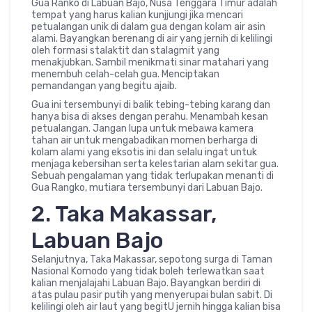
Gua Ranko di Labuan Bajo, Nusa Tenggara Timur adalah
tempat yang harus kalian kunjjungi jika mencari
petualangan unik di dalam gua dengan kolam air asin
alami. Bayangkan berenang di air yang jernih di kelilingi
oleh formasi stalaktit dan stalagmit yang
menakjubkan. Sambil menikmati sinar matahari yang
menembuh celah-celah gua. Menciptakan
pemandangan yang begitu ajaib.
Gua ini tersembunyi di balik tebing-tebing karang dan
hanya bisa di akses dengan perahu. Menambah kesan
petualangan. Jangan lupa untuk mebawa kamera
tahan air untuk mengabadikan momen berharga di
kolam alami yang eksotis ini dan selalu ingat untuk
menjaga kebersihan serta kelestarian alam sekitar gua.
Sebuah pengalaman yang tidak terlupakan menanti di
Gua Rangko, mutiara tersembunyi dari Labuan Bajo.
2. Taka Makassar,
Labuan Bajo
Selanjutnya, Taka Makassar, sepotong surga di Taman
Nasional Komodo yang tidak boleh terlewatkan saat
kalian menjalajahi Labuan Bajo. Bayangkan berdiri di
atas pulau pasir putih yang menyerupai bulan sabit. Di
kelilingi oleh air laut yang begitU jernih hingga kalian bisa