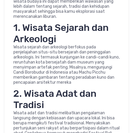
wisata budaya ini dapat memberikan wawasan yang
lebih dalam tentang sejarah, tradisi dan kehidupan
masyarakat sehingga bisa kamu eksplorasi saat
merencanakan liburan.
1. Wisata Sejarah dan
Arkeologi
Wisata sejarah dan arkeologi berfokus pada
penjelajahan situs-situ bersejarah dan peninggalan
arlkeologis. Ini termasuk kunjungan ke candi-candi kuno,
reruntuhan kota bersejatah dam museum yang
menyimpan artefak penting. Misalnya, mengunjungi
Candi Borobudur di Indonesia atau Machu Picchu
memberikan gambaran tentang peradaban kuno dan
pencapaian arsitektur mereka
2. Wisata Adat dan
Tradisi
Wisata adat dan tradisi melibatkan pengalaman
langsung dengan kebiasaan dan upacara lokal. Ini bisa
berupa mengikuti festival tradisional. Menyaksikan
pertunjukan seni rakyat atau berpartisipasi dalam ritual