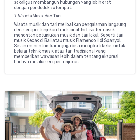
sekaligus membangun hubungan yang lebih erat
dengan penduduk setempat.
7. Wisata Musik dan Tari
Wisata musik dan tari melibatkan pengalaman langsung
deni seni pertunjukan tradisional. Ini bisa termasuk
menonton petunjukan musik dan tari lokal. Seperti tari
musik Kecak di Bali atau musik Flamenco II di Spanyol.
Se;ain menonton, kamu juga bisa mengikuti kelas untuk
belajar teknik musik atau tari tradisional yang
memberikan wawasan lebih dalam tentang ekspresi
budaya melalui seni pertunjukan.