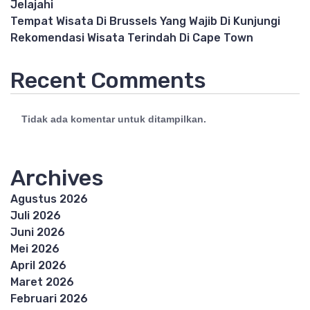
Jelajahi
Tempat Wisata Di Brussels Yang Wajib Di Kunjungi
Rekomendasi Wisata Terindah Di Cape Town
Recent Comments
Tidak ada komentar untuk ditampilkan.
Archives
Agustus 2026
Juli 2026
Juni 2026
Mei 2026
April 2026
Maret 2026
Februari 2026