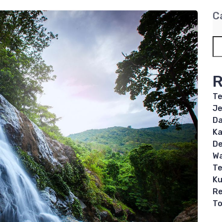
C
R
Te
Je
Da
Ka
De
Wa
Te
Ku
Re
T