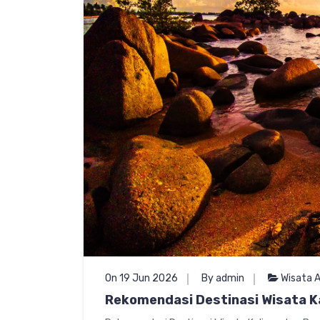
On 19 Jun 2026
By admin
Wisata 
Rekomendasi Destinasi Wisata 