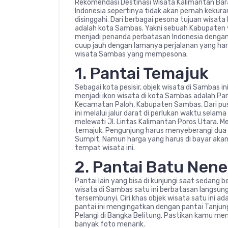
Rekomendasi Destinasi Wisata Kalimantan Barat
Indonesia sepertinya tidak akan pernah kekur
disinggahi. Dari berbagai pesona tujuan wisata
adalah kota Sambas. Yakni sebuah Kabupaten y
menjadi penanda perbatasan Indonesia dengan 
cuup jauh dengan lamanya perjalanan yang har
wisata Sambas yang mempesona.
1. Pantai Temajuk
Sebagai kota pesisir, objek wisata di Sambas i
menjadi ikon wisata di kota Sambas adalah Pa
Kecamatan Paloh, Kabupaten Sambas. Dari pu
ini melalui jalur darat di perlukan waktu sela
melewati Jl. Lintas Kalimantan Poros Utara. 
temajuk. Pengunjung harus menyeberangi dua s
Sumpit. Namun harga yang harus di bayar akan 
tempat wisata ini.
2. Pantai Batu Nen
Pantai lain yang bisa di kunjungi saat sedang 
wisata di Sambas satu ini berbatasan langsung
tersembunyi. Ciri khas objek wisata satu ini ad
pantai ini mengingatkan dengan pantai Tanjung
Pelangi di Bangka Belitung. Pastikan kamu men
banyak foto menarik.