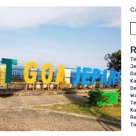
C
R
Te
Je
Da
Ka
De
Wa
Te
Ku
Re
T