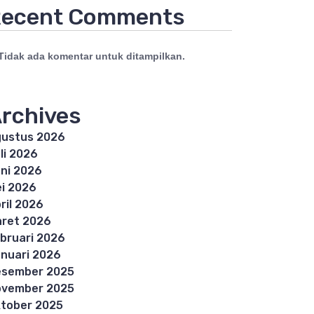
ecent Comments
Tidak ada komentar untuk ditampilkan.
rchives
ustus 2026
li 2026
ni 2026
i 2026
ril 2026
ret 2026
bruari 2026
nuari 2026
esember 2025
ovember 2025
tober 2025