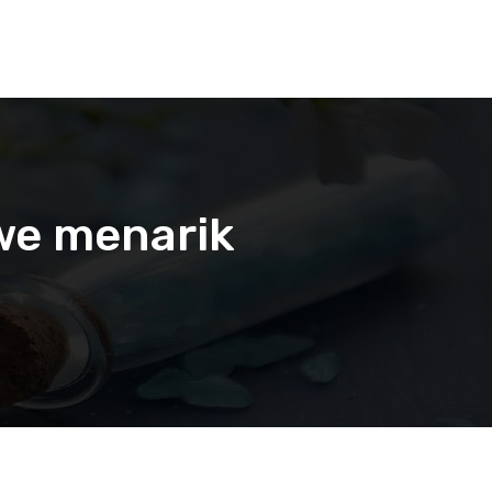
we menarik