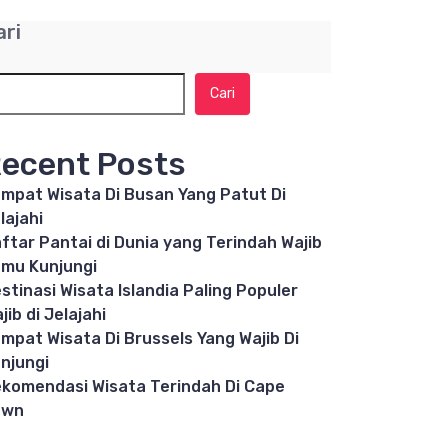
ari
Cari
ecent Posts
mpat Wisata Di Busan Yang Patut Di
lajahi
ftar Pantai di Dunia yang Terindah Wajib
mu Kunjungi
stinasi Wisata Islandia Paling Populer
jib di Jelajahi
mpat Wisata Di Brussels Yang Wajib Di
njungi
komendasi Wisata Terindah Di Cape
own