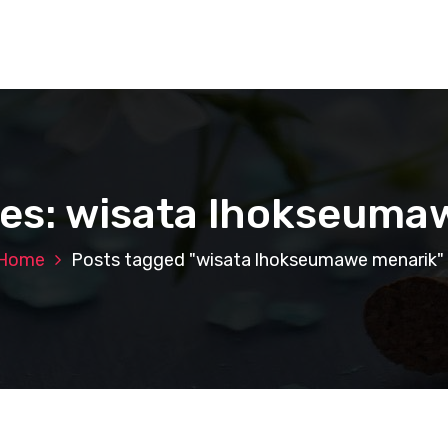
ves: wisata lhokseuma
Home
Posts tagged "wisata lhokseumawe menarik"