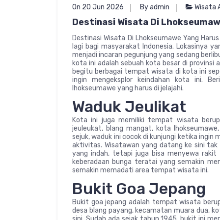
On 20 Jun 2026
By admin
Wisata 
Destinasi Wisata Di Lhokseumawe
Destinasi Wisata Di Lhokseumawe Yang Harus D
lagi bagi masyarakat Indonesia. Lokasinya y
menjadi incaran pegunjung yang sedang berlib
kota ini adalah sebuah kota besar di provinsi
begitu berbagai tempat wisata di kota ini se
ingin mengeksplor keindahan kota ini. Be
lhokseumawe yang harus di jelajahi.
Waduk Jeulikat
Kota ini juga memiliki tempat wisata beru
jeuleukat, blang mangat, kota lhokseumaw
sejuk, waduk ini cocok di kunjungi ketika ing
aktivitas. Wisatawan yang datang ke sini tak
yang indah, tetapi juga bisa menyewa rakit u
keberadaan bunga teratai yang semakin me
semakin memadati area tempat wisata ini.
Bukit Goa Jepang
Bukit goa jepang adalah tempat wisata berup
desa blang payang, kecamatan muara dua, kot
sini. Sudah ada sejak tahun 1945, bukit ini m