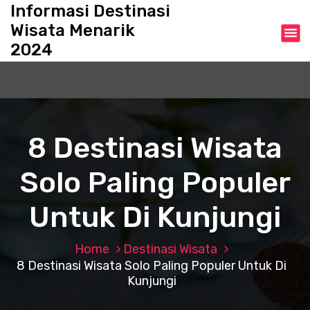
S
Informasi Destinasi
k
Wisata Menarik
i
2024
p
t
o
c
o
n
8 Destinasi Wisata
t
e
Solo Paling Populer
n
t
Untuk Di Kunjungi
Home
Destinasi Wisata
8 Destinasi Wisata Solo Paling Populer Untuk Di
Kunjungi