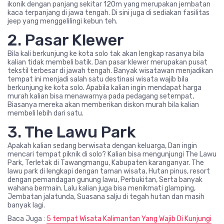
ikonik dengan panjang sekitar 120m yang merupakan jembatan
kaca terpanjang di jawa tengah. Di sini juga di sediakan fasilitas
jeep yang menggelilingi kebun teh.
2. Pasar Klewer
Bila kali berkunjung ke kota solo tak akan lengkap rasanya bila
kalian tidak membeli batik. Dan pasar klewer merupakan pusat
tekstil terbesar di jawah tengah. Banyak wisatawan menjadikan
tempat ini menjadi salah satu destinasi wisata wajib bila
berkunjung ke kota solo. Apabila kalian ingin mendapat harga
murah kalian bisa menawarnya pada pedagang setempat,
Biasanya mereka akan memberikan diskon murah bila kalian
membeli lebih dari satu.
3. The Lawu Park
Apakah kalian sedang berwisata dengan keluarga, Dan ingin
mencari tempat piknik di solo? Kalian bisa mengunjungi The Lawu
Park, Terletak di Tawangmangu, Kabupaten karanganyar. The
lawu park di lengkapi dengan taman wisata, Hutan pinus, resort
dengan pemandagan gunung lawu, Perbukitan, Serta banyak
wahana bermain. Lalu kalian juga bisa menikmati glamping,
Jembatan jalatunda, Suasana salju di tegah hutan dan masih
banyak lagi.
Baca Juga :
5 tempat Wisata Kalimantan Yang Wajib Di Kunjungi