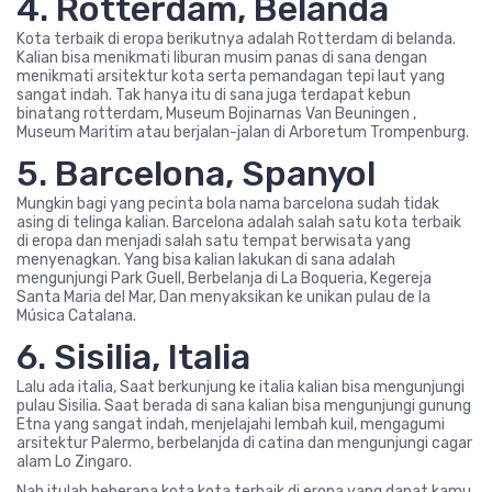
4. Rotterdam, Belanda
Kota terbaik di eropa berikutnya adalah Rotterdam di belanda.
Kalian bisa menikmati liburan musim panas di sana dengan
menikmati arsitektur kota serta pemandagan tepi laut yang
sangat indah. Tak hanya itu di sana juga terdapat kebun
binatang rotterdam, Museum Bojinarnas Van Beuningen ,
Museum Maritim atau berjalan-jalan di Arboretum Trompenburg.
5. Barcelona, Spanyol
Mungkin bagi yang pecinta bola nama barcelona sudah tidak
asing di telinga kalian. Barcelona adalah salah satu kota terbaik
di eropa dan menjadi salah satu tempat berwisata yang
menyenagkan. Yang bisa kalian lakukan di sana adalah
mengunjungi Park Guell, Berbelanja di La Boqueria, Kegereja
Santa Maria del Mar, Dan menyaksikan ke unikan pulau de la
Música Catalana.
6. Sisilia, Italia
Lalu ada italia, Saat berkunjung ke italia kalian bisa mengunjungi
pulau Sisilia. Saat berada di sana kalian bisa mengunjungi gunung
Etna yang sangat indah, menjelajahi lembah kuil, mengagumi
arsitektur Palermo, berbelanjda di catina dan mengunjungi cagar
alam Lo Zingaro.
Nah itulah beberapa kota kota terbaik di eropa yang dapat kamu