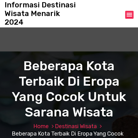
S
Informasi Destinasi
k
Wisata Menarik
i
2024
p
t
o
c
o
n
Beberapa Kota
t
e
Terbaik Di Eropa
n
t
Yang Cocok Untuk
Sarana Wisata
Home
Destinasi Wisata
Beberapa Kota Terbaik Di Eropa Yang Cocok