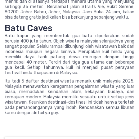
menrik dan di atasnya terdapat menara utama yang menjulang
setinggi 35 meter. Beralamat jalan Straits Vie, Bukit Serene,
80200 Johor Bahru, Johor, Malaysia. Jam Buka 24 jam, kalian
bisa datang gratis jadi kalian bisa berkunjung sepanjang waktu.
Batu Caves
Batu kapur yang membentuk gua batu diperkirakan sudah
berusia 400 juta tahun. Objek wisata malaysia selanjudnya yang
sangat populer. Selalu rampai dikunjungi oleh wisatawan baik dari
indonesia maupun negara lainnya. Merupakan kuil hindu yang
memiliki daya tarik patung dewa murugan dengan tinggi
mencapai 40 meter. Terdiri dari tiga gua utama dan beberapa
gua kecil. Setiap tahunnya, kuil ini menjadi pusat perayaan
festival hindu thaipusam di Malaysia.
Itu tadi 5 daftar destinasi wisata menarik unik malaysia 2025.
Malaysia menawarkan keragaman pengalaman wisata yang luar
biasa, memadukan keindahan alam, kekayaan budaya, dan
kemajuan modern. Malaysia memiliki sesuatu untuk setiap jenis
wisatawan. Keunikan destinasi-destinasi ini tidak hanya terletak
pada pemandangannya yang indah. Rencanakan semua liburan
kamu dengan detail ya guy.