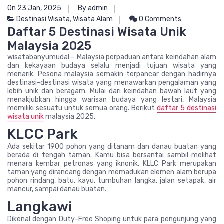
On 23 Jan, 2025
By admin
Destinasi Wisata
,
Wisata Alam
0 Comments
Daftar 5 Destinasi Wisata Unik
Malaysia 2025
wisatabanyumudal – Malaysia perpaduan antara keindahan alam
dan kekayaan budaya selalu menjadi tujuan wisata yang
menarik. Pesona malaysia semakin terpancar dengan hadirnya
destinasi-destinasi wisata yang menawarkan pengalaman yang
lebih unik dan beragam. Mulai dari keindahan bawah laut yang
menakjubkan hingga warisan budaya yang lestari, Malaysia
memiliki sesuatu untuk semua orang. Berikut
daftar 5 destinasi
wisata unik
malaysia 2025.
KLCC Park
Ada sekitar 1900 pohon yang ditanam dan danau buatan yang
berada di tengah taman. Kamu bisa bersantai sambil melihat
menara kembar petronas yang iknonik. KLLC Park merupakan
taman yang dirancang dengan memadukan elemen alam berupa
pohon rindang, batu, kayu, tumbuhan langka, jalan setapak, air
mancur, sampai danau buatan.
Langkawi
Dikenal dengan Duty-Free Shoping untuk para pengunjung yang