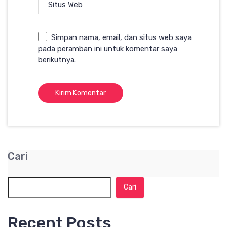
Situs Web
Simpan nama, email, dan situs web saya
pada peramban ini untuk komentar saya
berikutnya.
Cari
Cari
Recent Posts