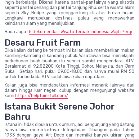
ingin berbelanja. Dikenal karena pantai-pantainya yang eksotis
seperti pantai cenang dan pantai tanjung Rhu, serta wisata alam
seperti Sky Bridge yang menggantung di atas hutan hujan.
Lengkawi merupakan destinasi pulau yang menawarkan
keindahan alam yang menakjubkan.
Baca Juga :
5 Rekomendasi Wisata Terbaik Indonesia Wajib Pergi
Desaru Fruit Farm
Jika kalian datang ke tempat ini kalian bisa memberikan makan
kambing-kambing di kandang gubuk. Wisatawan bisa menjelajahi
perkebunan buah-buahan itu sendiri sambil mengendarai ATV.
Beralamat di 92,82200 Kota Tinggi. Johor, Malaysia. dan Jam
Buka : Setiap hari, pukul 09.00-18.00 dan hanya mulai RM 50
untuk tur berkuda ATV sudah bisa kalian dapatkan.
Kalian juga bisa mendapatkan informasi menarik lainnya dari
dalam hingga luar negeri, cukup dengan mengunjungi website
kami
https://helptoinstall.com/
Istana Bukit Serene Johor
Bahru
Istana ini tidak dibuka untuk umum, jadi pengunjung yang datang
hanya bisa memotretnya di kejahuan. Dibangun pada tahun
1933 dengan gaya Art Deco dan memiliki banyak ukiran yang