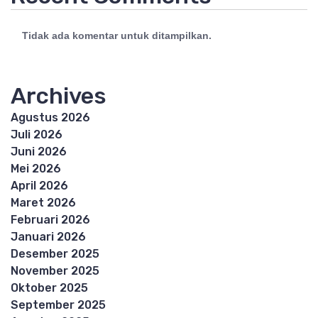
Tidak ada komentar untuk ditampilkan.
Archives
Agustus 2026
Juli 2026
Juni 2026
Mei 2026
April 2026
Maret 2026
Februari 2026
Januari 2026
Desember 2025
November 2025
Oktober 2025
September 2025