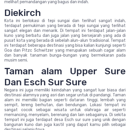
melihat pemandangan yang bagus dan indah.
Diekirch
Kota ini berlokasi di tepi sungai dan terlihat sangat indah,
terdapat pemukiman yang berada di tepi sungai yang terlihat
sangat elegan dan menarik. Di tempat ini terdapat jalan-jalan
kuno yang berbatu dan juga jalan yang bersejarah yang ada di
pusat kota yang berada di sebelah alun-alun tradisional. Tempat
ini terdapat beberapa destinasi yang bisa kalian kunjungi seperti
Goa dan Pitzc Schwitzer yang merupakan sebuah cagar alam
dan banyak tanaman bunga-bungan yang bermekaran pada
musim semi.
Taman alam Upper Sure
Dan Esch Sur Sure
Negara ini juga memiliki keindahan yang sangat luar biasa dari
destinasi alamnya yang asri dan segar untuk di pandangi. Taman
alam ini memiliki bagian seperti dataran tinggi, lembah yang
sempit, lereng berhutan, dan bendungan. Lokasi tempat ini
sangat cocok sebagai wisata untuk olahraga air seperti
memancing, menyelam, berenang dan lain sebagainya. Di sekita
tempat ini juga terdapat desa Esch sur sure yang unik dengan
bangunan kuno dan juga kastil yang dapat kamu pilih sebagai
destinasi selanjutnya.