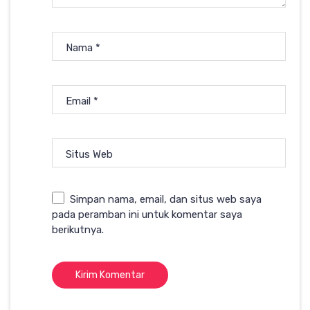
Nama
*
Email
*
Situs Web
Simpan nama, email, dan situs web saya
pada peramban ini untuk komentar saya
berikutnya.