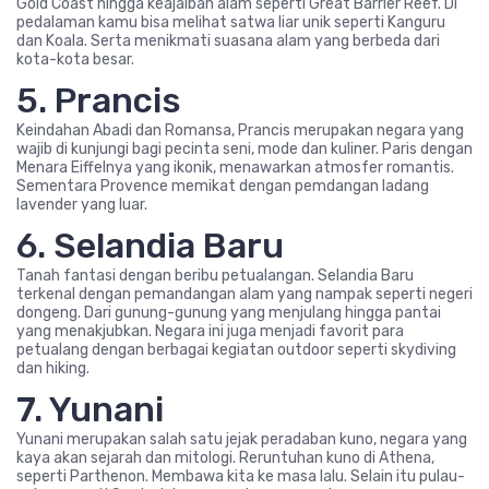
Gold Coast hingga keajaiban alam seperti Great Barrier Reef. Di
pedalaman kamu bisa melihat satwa liar unik seperti Kanguru
dan Koala. Serta menikmati suasana alam yang berbeda dari
kota-kota besar.
5. Prancis
Keindahan Abadi dan Romansa, Prancis merupakan negara yang
wajib di kunjungi bagi pecinta seni, mode dan kuliner. Paris dengan
Menara Eiffelnya yang ikonik, menawarkan atmosfer romantis.
Sementara Provence memikat dengan pemdangan ladang
lavender yang luar.
6. Selandia Baru
Tanah fantasi dengan beribu petualangan. Selandia Baru
terkenal dengan pemandangan alam yang nampak seperti negeri
dongeng. Dari gunung-gunung yang menjulang hingga pantai
yang menakjubkan. Negara ini juga menjadi favorit para
petualang dengan berbagai kegiatan outdoor seperti skydiving
dan hiking.
7. Yunani
Yunani merupakan salah satu jejak peradaban kuno, negara yang
kaya akan sejarah dan mitologi. Reruntuhan kuno di Athena,
seperti Parthenon. Membawa kita ke masa lalu. Selain itu pulau-