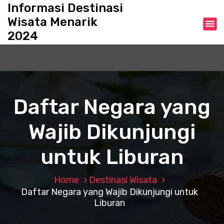
S
Informasi Destinasi
k
Wisata Menarik
i
2024
p
t
o
c
o
n
Daftar Negara yang
t
e
Wajib Dikunjungi
n
t
untuk Liburan
Home
Destinasi Wisata
Daftar Negara yang Wajib Dikunjungi untuk
Liburan