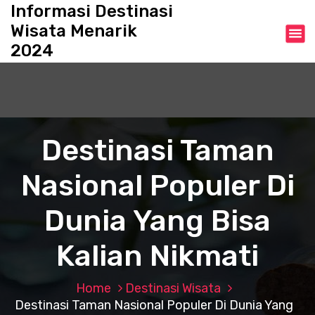
S
Informasi Destinasi
k
Wisata Menarik
i
2024
p
t
o
c
o
n
Destinasi Taman
t
e
Nasional Populer Di
n
t
Dunia Yang Bisa
Kalian Nikmati
Home
Destinasi Wisata
Destinasi Taman Nasional Populer Di Dunia Yang