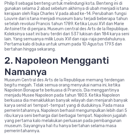
Philip II sebagai benteng untuk melindungi kota. Benteng ini di
gunakan selama 2 abad sebelum akhirnya di ubah menjadi istana
kerajaan oleh Raja Charles V pada abad ke-14. Perubahan fungsi
Louvre dari istana menjadi museum baru terjadi beberapa tahun
setelah revolusi Prancis tahun 1789. Ketika Lousi XVI dan Marie
Antoinette di penjara. Museum central des Arts de la Republique.
Koleksinya saat ini baru terdiri dari 537 lukisan dan 184 karya seni
lain. Yang semuanya milik Louis XVI dan raja-raja pendahulunya.
Pertama kalo di buka untuk umum pada 10 Agustus 1793 dan
bertahan hingga sekarang.
2. Napoleon Mengganti
Namanya
Museum Central des Arts de la Republique memang terdengan
begitu megah. Tidak semua orang menyukai nama ini, ketika
Napoleon Bonaparte berkuasa di Prancis. Dia menggantinya
menjadu Musee Napoleon pada tahun 1803. Ketika Napoleon
berkuasa dia menaklukkan banyak wilayah dan menjarah banyak
karya senid ari tempat-tempat yang di dudukinya. Pada masa
pemerintahannya, Napoleon berhasil mengumpulkan lebih dari 5
ribu karya seni berharga dari berbagai tempat. Napoleon jugalah
yang pertama kalo melakukan perluasan pada pembangunan
museum. Sayangnya hal itu hanya bertahan selama masa
pemerintahannya.