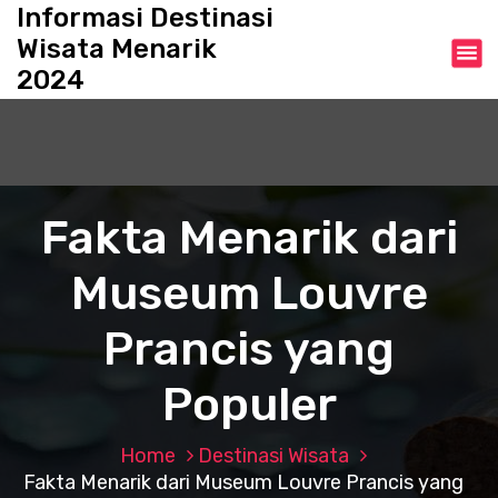
S
Informasi Destinasi
k
Wisata Menarik
i
2024
p
t
o
c
o
n
Fakta Menarik dari
t
e
Museum Louvre
n
t
Prancis yang
Populer
Home
Destinasi Wisata
Fakta Menarik dari Museum Louvre Prancis yang