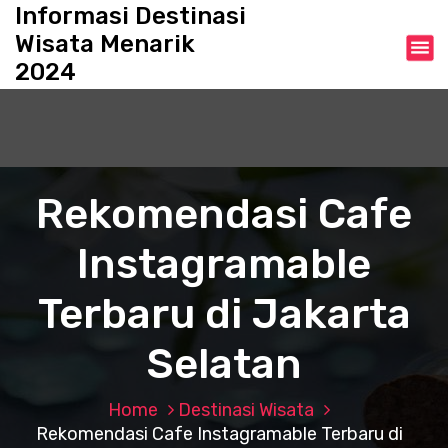
S
Informasi Destinasi
k
Wisata Menarik
i
2024
p
t
o
c
o
n
Rekomendasi Cafe
t
e
Instagramable
n
t
Terbaru di Jakarta
Selatan
Home
Destinasi Wisata
Rekomendasi Cafe Instagramable Terbaru di