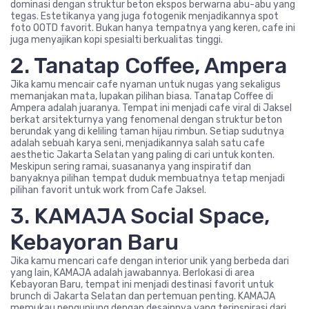
dominasi dengan struktur beton ekspos berwarna abu-abu yang
tegas. Estetikanya yang juga fotogenik menjadikannya spot
foto OOTD favorit. Bukan hanya tempatnya yang keren, cafe ini
juga menyajikan kopi spesialti berkualitas tinggi.
2. Tanatap Coffee, Ampera
Jika kamu mencair cafe nyaman untuk nugas yang sekaligus
memanjakan mata, lupakan pilihan biasa. Tanatap Coffee di
Ampera adalah juaranya. Tempat ini menjadi cafe viral di Jaksel
berkat arsitekturnya yang fenomenal dengan struktur beton
berundak yang di keliling taman hijau rimbun. Setiap sudutnya
adalah sebuah karya seni, menjadikannya salah satu cafe
aesthetic Jakarta Selatan yang paling di cari untuk konten.
Meskipun sering ramai, suasananya yang inspiratif dan
banyaknya pilihan tempat duduk membuatnya tetap menjadi
pilihan favorit untuk work from Cafe Jaksel.
3. KAMAJA Social Space,
Kebayoran Baru
Jika kamu mencari cafe dengan interior unik yang berbeda dari
yang lain, KAMAJA adalah jawabannya. Berlokasi di area
Kebayoran Baru, tempat ini menjadi destinasi favorit untuk
brunch di Jakarta Selatan dan pertemuan penting. KAMAJA
memukau pengunjung dengan desainnya yang terinspirasi dari