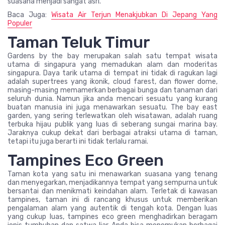
suasana menjadi sangat asri.
Baca Juga:
Wisata Air Terjun Menakjubkan Di Jepang Yang
Populer
Taman Teluk Timur
Gardens by the bay merupakan salah satu tempat wisata
utama di singapura yang memadukan alam dan moderitas
singapura. Daya tarik utama di tempat ini tidak di ragukan lagi
adalah supertrees yang ikonik, cloud farest, dan flower dome,
masing-masing memamerkan berbagai bunga dan tanaman dari
seluruh dunia. Namun jika anda mencari sesuatu yang kurang
buatan manusia ini juga menawarkan sesuatu. The bay east
garden, yang sering terlewatkan oleh wisatawan, adalah ruang
terbuka hijau publik yang luas di seberang sungai marina bay.
Jaraknya cukup dekat dari berbagai atraksi utama di taman,
tetapi itu juga berarti ini tidak terlalu ramai.
Tampines Eco Green
Taman kota yang satu ini menawarkan suasana yang tenang
dan menyegarkan, menjadikannya tempat yang sempurna untuk
bersantai dan menikmati keindahan alam. Terletak di kawasan
tampines, taman ini di rancang khusus untuk memberikan
pengalaman alam yang autentik di tengah kota. Dengan luas
yang cukup luas, tampines eco green menghadirkan beragam