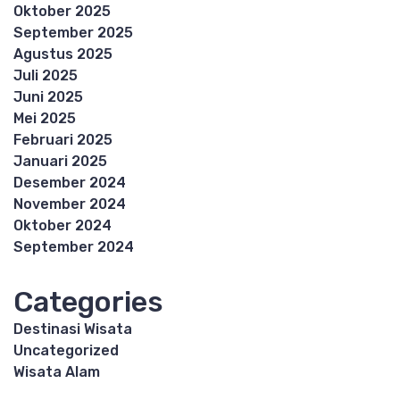
Oktober 2025
September 2025
Agustus 2025
Juli 2025
Juni 2025
Mei 2025
Februari 2025
Januari 2025
Desember 2024
November 2024
Oktober 2024
September 2024
Categories
Destinasi Wisata
Uncategorized
Wisata Alam