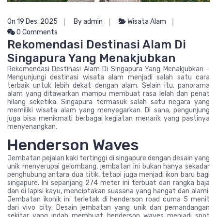
On 19 Des, 2025
By admin
Wisata Alam
0 Comments
Rekomendasi Destinasi Alam Di
Singapura Yang Menakjubkan
Rekomendasi Destinasi Alam Di Singapura Yang Menakjubkan –
Mengunjungi destinasi wisata alam menjadi salah satu cara
terbaik untuk lebih dekat dengan alam. Selain itu, panorama
alam yang ditawarkan mampu membuat rasa lelah dan penat
hilang seketika. Singapura termasuk salah satu negara yang
memiliki wisata alam yang menyegarkan. Di sana, pengunjung
juga bisa menikmati berbagai kegiatan menarik yang pastinya
menyenangkan.
Henderson Waves
Jembatan pejalan kaki tertinggi di singapure dengan desain yang
unik menyerupai gelombang, jembatan ini bukan hanya sekadar
penghubung antara dua titik, tetapi juga menjadi ikon baru bagi
singapure. Ini sepanjang 274 meter ini terbuat dari rangka baja
dan di lapisi kayu, menciptakan suasana yang hangat dan alami.
Jembatan ikonik ini terletak di henderson road cuma 5 menit
dari vivo city. Desain jembatan yang unik dan pemandangan
sekitar yang indah membuat henderson waves menjadi spot