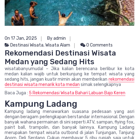
On 17 Jan, 2025
By admin
Destinasi Wisata
,
Wisata Alam
0 Comments
Rekomendasi Destinasi Wisata
Medan yang Sedang Hits
wisatabanyumudal – Jika kalian berencana berlibur ke kota
medan kalian wajib untuk berkunjung ke tempat wisata yang
sedang hits, jangan kuatir mimin akan memberikan
rekomendasi
destinasi wisata menarik kota medan
simak selengkapnya
Baca Juga :
5 Rekomendasi Wisata Bahari Labuan Bajo Keren
Kampung Ladang
Kampung ladang menawarkan suasana pedesaan yang asri
dengan beragam perlengkapan berstandar internasional. Dengan
banyak wahana permainan di sini seperti ATV, sampan, flying fox,
paint ball, trampolin, dan banyak lainnya. Kampung Ladang
merupakan tempat wisata outbond di jalan Tunjungan, Tanjung
Anom, Deli Serdang. Cukup membayar 5 ribu rupiah saja untuk