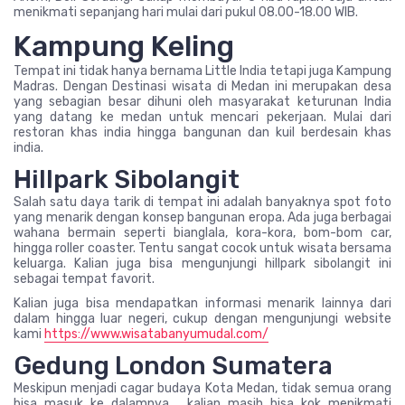
menikmati sepanjang hari mulai dari pukul 08.00-18.00 WIB.
Kampung Keling
Tempat ini tidak hanya bernama Little India tetapi juga Kampung
Madras. Dengan Destinasi wisata di Medan ini merupakan desa
yang sebagian besar dihuni oleh masyarakat keturunan India
yang datang ke medan untuk mencari pekerjaan. Mulai dari
restoran khas india hingga bangunan dan kuil berdesain khas
india.
Hillpark Sibolangit
Salah satu daya tarik di tempat ini adalah banyaknya spot foto
yang menarik dengan konsep bangunan eropa. Ada juga berbagai
wahana bermain seperti bianglala, kora-kora, bom-bom car,
hingga roller coaster. Tentu sangat cocok untuk wisata bersama
keluarga. Kalian juga bisa mengunjungi hillpark sibolangit ini
sebagai tempat favorit.
Kalian juga bisa mendapatkan informasi menarik lainnya dari
dalam hingga luar negeri, cukup dengan mengunjungi website
kami
https://www.wisatabanyumudal.com/
Gedung London Sumatera
Meskipun menjadi cagar budaya Kota Medan, tidak semua orang
bisa masuk ke dalamnya, kalian masih bisa kok menikmati