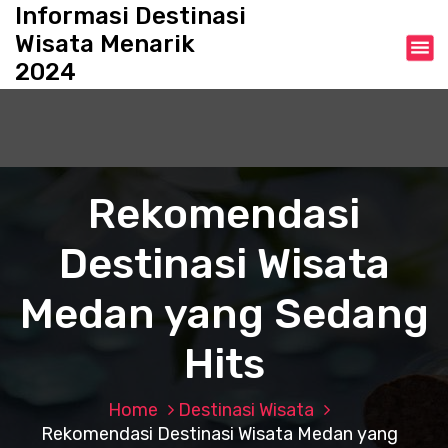
S
Informasi Destinasi
k
Wisata Menarik
i
2024
p
t
o
c
o
n
Rekomendasi
t
e
Destinasi Wisata
n
t
Medan yang Sedang
Hits
Home
Destinasi Wisata
Rekomendasi Destinasi Wisata Medan yang