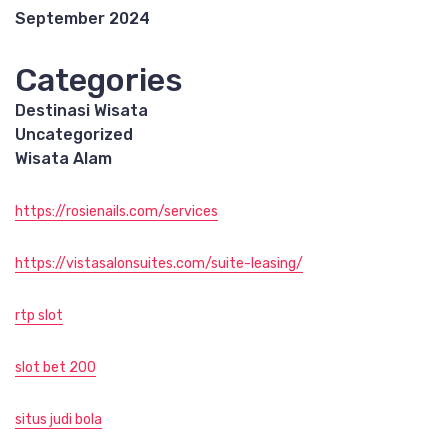
September 2024
Categories
Destinasi Wisata
Uncategorized
Wisata Alam
https://rosienails.com/services
https://vistasalonsuites.com/suite-leasing/
rtp slot
slot bet 200
situs judi bola