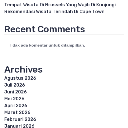
Tempat Wisata Di Brussels Yang Wajib Di Kunjungi
Rekomendasi Wisata Terindah Di Cape Town
Recent Comments
Tidak ada komentar untuk ditampilkan.
Archives
Agustus 2026
Juli 2026
Juni 2026
Mei 2026
April 2026
Maret 2026
Februari 2026
Januari 2026