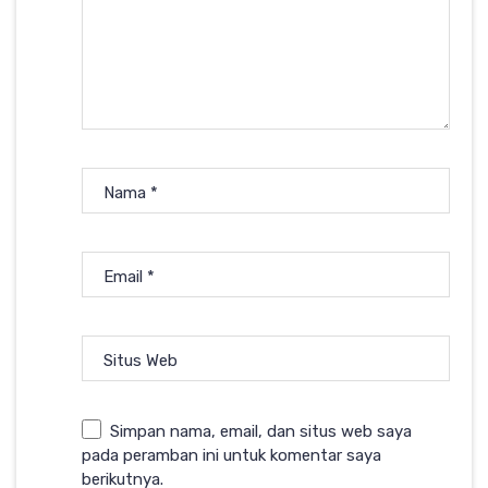
Nama
*
Email
*
Situs Web
Simpan nama, email, dan situs web saya
pada peramban ini untuk komentar saya
berikutnya.