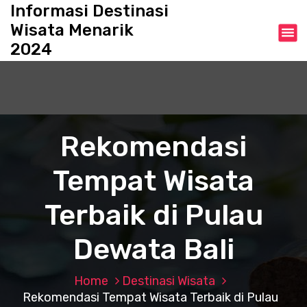
S
Informasi Destinasi
k
Wisata Menarik
i
2024
p
t
o
c
o
n
Rekomendasi
t
e
Tempat Wisata
n
t
Terbaik di Pulau
Dewata Bali
Home
Destinasi Wisata
Rekomendasi Tempat Wisata Terbaik di Pulau