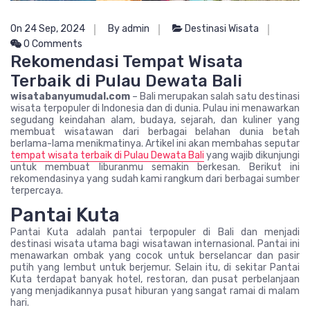
On 24 Sep, 2024
By admin
Destinasi Wisata
0 Comments
Rekomendasi Tempat Wisata
Terbaik di Pulau Dewata Bali
wisatabanyumudal.com
– Bali merupakan salah satu destinasi
wisata terpopuler di Indonesia dan di dunia. Pulau ini menawarkan
segudang keindahan alam, budaya, sejarah, dan kuliner yang
membuat wisatawan dari berbagai belahan dunia betah
berlama-lama menikmatinya. Artikel ini akan membahas seputar
tempat wisata terbaik di Pulau Dewata Bali
yang wajib dikunjungi
untuk membuat liburanmu semakin berkesan. Berikut ini
rekomendasinya yang sudah kami rangkum dari berbagai sumber
terpercaya.
Pantai Kuta
Pantai Kuta adalah pantai terpopuler di Bali dan menjadi
destinasi wisata utama bagi wisatawan internasional. Pantai ini
menawarkan ombak yang cocok untuk berselancar dan pasir
putih yang lembut untuk berjemur. Selain itu, di sekitar Pantai
Kuta terdapat banyak hotel, restoran, dan pusat perbelanjaan
yang menjadikannya pusat hiburan yang sangat ramai di malam
hari.