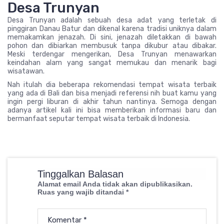
Desa Trunyan
Desa Trunyan adalah sebuah desa adat yang terletak di
pinggiran Danau Batur dan dikenal karena tradisi uniknya dalam
memakamkan jenazah. Di sini, jenazah diletakkan di bawah
pohon dan dibiarkan membusuk tanpa dikubur atau dibakar.
Meski terdengar mengerikan, Desa Trunyan menawarkan
keindahan alam yang sangat memukau dan menarik bagi
wisatawan.
Nah itulah dia beberapa rekomendasi tempat wisata terbaik
yang ada di Bali dan bisa menjadi referensi nih buat kamu yang
ingin pergi liburan di akhir tahun nantinya. Semoga dengan
adanya artikel kali ini bisa memberikan informasi baru dan
bermanfaat seputar tempat wisata terbaik di Indonesia.
Tinggalkan Balasan
Alamat email Anda tidak akan dipublikasikan.
Ruas yang wajib ditandai
*
Komentar
*